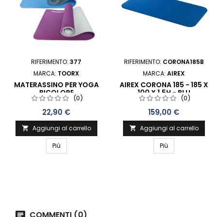
RIFERIMENTO:
377
RIFERIMENTO:
CORONA185B
MARCA:
TOORX
MARCA:
AIREX
MATERASSINO PER YOGA
AIREX CORONA 185 - 185 X
BICOLORE
100 X 1,5H - BLU
(0)
(0)
PROFESSIONALE
Prezzo
Prezzo
22,90 €
159,00 €
Aggiungi al carrello
Aggiungi al carrello


Più
Più
COMMENTI (0)