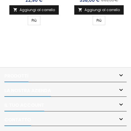
22,90 €
338,00 €
449,00 €
Aggiungi al carrello
Aggiungi al carrello


Più
Più

PRODOTTI

LA NOSTRA AZIENDA

IL TUO ACCOUNT

CONTATTO