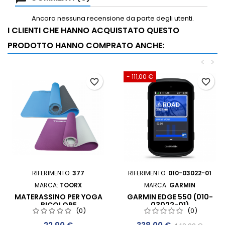
Ancora nessuna recensione da parte degli utenti.
I CLIENTI CHE HANNO ACQUISTATO QUESTO
PRODOTTO HANNO COMPRATO ANCHE:
<
>
- 111,00 €
favorite_border
favorite_border
RIFERIMENTO:
377
RIFERIMENTO:
010-03022-01
MARCA:
TOORX
MARCA:
GARMIN
MATERASSINO PER YOGA
GARMIN EDGE 550 (010-
BICOLORE
03022-01)
(0)
(0)
PROFESSIONALE
Prezzo
Prezzo
Prezzo base