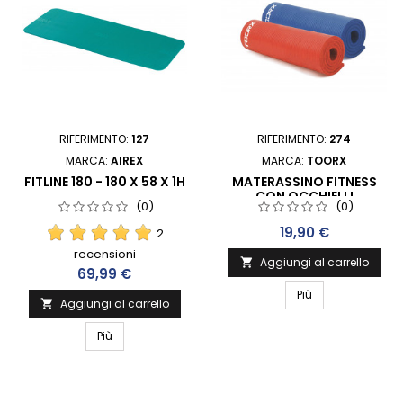
RIFERIMENTO:
127
RIFERIMENTO:
274
MARCA:
AIREX
MARCA:
TOORX
FITLINE 180 - 180 X 58 X 1H
MATERASSINO FITNESS
CON OCCHIELLI
(0)
(0)
Prezzo
19,90 €
2
recensioni
Aggiungi al carrello

Prezzo
69,99 €
Più
Aggiungi al carrello

Più