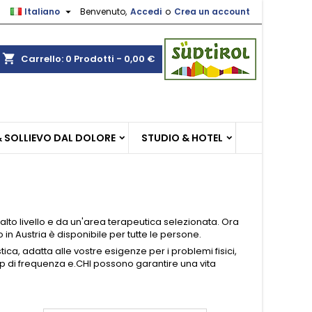

Italiano
Benvenuto,
Accedi
o
Crea un account
×
×
×
×
shopping_cart
Carrello:
0
Prodotti - 0,00 €
sta
)
i
& SOLLIEVO DAL DOLORE
STUDIO & HOTEL
i
alto livello e da un'area terapeutica selezionata. Ora
 in Austria è disponibile per tutte le persone.
a, adatta alle vostre esigenze per i problemi fisici,
hip di frequenza e.CHI possono garantire una vita