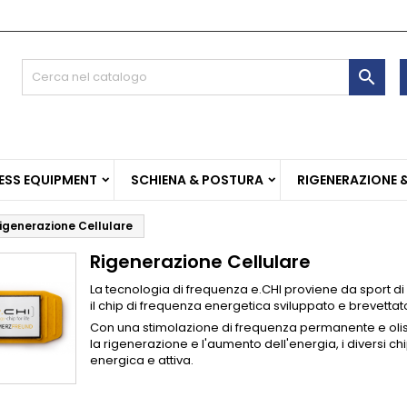
e mie liste di desideri
(modalTitle))
rea lista dei desideri
ccedi

Crea nuova lista
confirmMessage))
vi avere effettuato l'accesso per salvare dei prodotti nella tua li
me lista dei desideri
 desideri.
((cancelText))
((modalDeleteText)
Annulla
Acced
ESS EQUIPMENT
SCHIENA & POSTURA
RIGENERAZIONE 
Annulla
Crea lista dei desider
igenerazione Cellulare
Rigenerazione Cellulare
La tecnologia di frequenza e.CHI proviene da sport di 
il chip di frequenza energetica sviluppato e brevettato
Con una stimolazione di frequenza permanente e olistic
la rigenerazione e l'aumento dell'energia, i diversi c
energica e attiva.