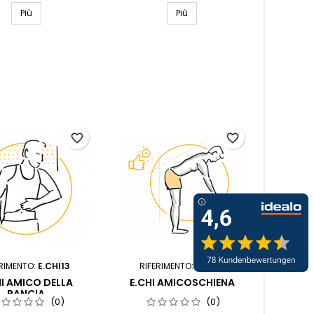
Più
Più
favorite_border
favorite_border
ERIMENTO:
E.CHI13
RIFERIMENTO:
E.CHI9
HI AMICO DELLA
E.CHI AMICOSCHIENA
PANCIA
(0)
(0)