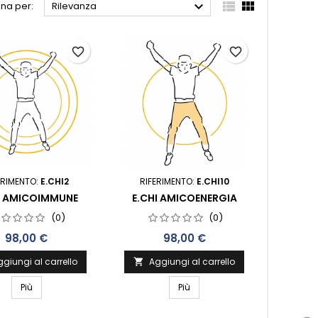



na per:
Rilevanza
favorite_border
favorite_border
ERIMENTO:
E.CHI2
RIFERIMENTO:
E.CHI10
I AMICOIMMUNE
E.CHI AMICOENERGIA
(0)
(0)
Prezzo
Prezzo
98,00 €
98,00 €
giungi al carrello
Aggiungi al carrello

Più
Più