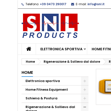
Telefono:
+39 0473 290017
E-mail:
info@snl.it
L
(
C
A
add_circle_outline
((
De
No
dei
ELETTRONICA SPORTIVA
HOME FITN
Home
Rigenerazione & Sollievo dal dolore
R
HOME
Elettronica sportiva
Home Fitness Equipment
Schiena & Postura
Rigenerazione & Sollievo dal
dolore