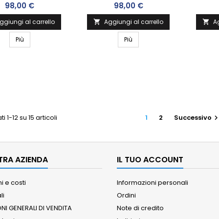
Prezzo
Prezzo
98,00 €
98,00 €
ggiungi al carrello
Aggiungi al carrello
Ag


Più
Più
ti 1-12 su 15 articoli
1
2
Successivo
TRA AZIENDA
IL TUO ACCOUNT
i e costi
Informazioni personali
li
Ordini
NI GENERALI DI VENDITA
Note di credito