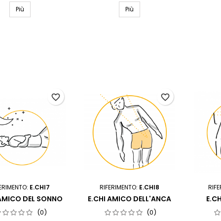
Più
Più
favorite_border
favorite_border
ERIMENTO:
E.CHI7
RIFERIMENTO:
E.CHI8
RIF
 AMICO DEL SONNO
E.CHI AMICO DELL'ANCA
E.C
(0)
(0)