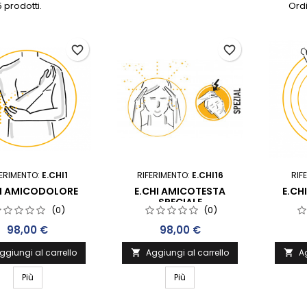
 prodotti.
Ordi
favorite_border
favorite_border
FERIMENTO:
E.CHI1
RIFERIMENTO:
E.CHI16
RIF
HI AMICODOLORE
E.CHI AMICOTESTA
E.CH
SPECIALE
(0)
(0)
Prezzo
Prezzo
98,00 €
98,00 €
ggiungi al carrello
Aggiungi al carrello
Ag


Più
Più