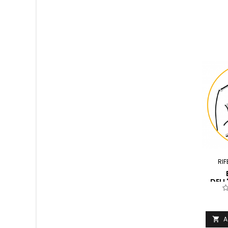
RIF
DELL
A
