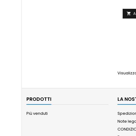
A

Visualizza
PRODOTTI
LA NOS
Più venduti
Spedizion
Note lega
CONDIZIO