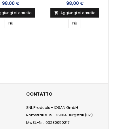
Prezzo
Prezzo
98,00 €
98,00 €
giungi al carrello
Aggiungi al carrello

Più
Più

CONTATTO
SNL Products - IOSAN GmbH
Romstraße 79 - 39014 Burgstall (BZ)
MwSt.-Nr.: 03230050217