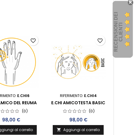
R
E
C
E
N
S
I
O
I
D
E
I
C
L
I
E
N
T
N
I
favorite_border
favorite_border
ERIMENTO:
E.CHI6
RIFERIMENTO:
E.CHI4
 AMICO DEL REUMA
E.CHI AMICOTESTA BASIC
(0)
(0)
Prezzo
Prezzo
98,00 €
98,00 €
giungi al carrello
Aggiungi al carrello
