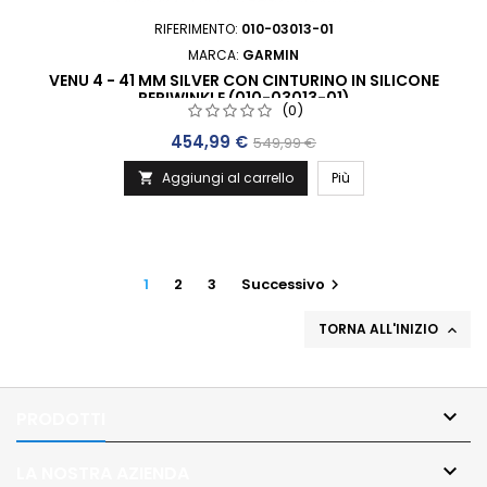
RIFERIMENTO:
010-03013-01
MARCA:
GARMIN
VENU 4 - 41 MM SILVER CON CINTURINO IN SILICONE
PERIWINKLE (010-03013-01)
(0)
Prezzo
Prezzo base
454,99 €
549,99 €
Aggiungi al carrello
Più

1
2
3
Successivo

TORNA ALL'INIZIO


PRODOTTI

LA NOSTRA AZIENDA