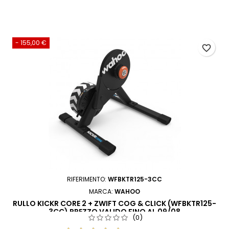
- 155,00 €
favorite_border
RIFERIMENTO:
WFBKTR125-3CC
MARCA:
WAHOO
RULLO KICKR CORE 2 + ZWIFT COG & CLICK (WFBKTR125-
3CC) PREZZO VALIDO FINO AL 09/08
(0)