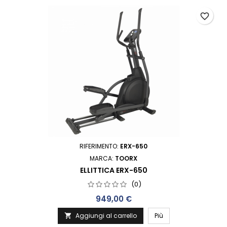
favorite_border
RIFERIMENTO:
ERX-650
MARCA:
TOORX
ELLITTICA ERX-650
(0)
Prezzo
949,00 €
Aggiungi al carrello
Più
