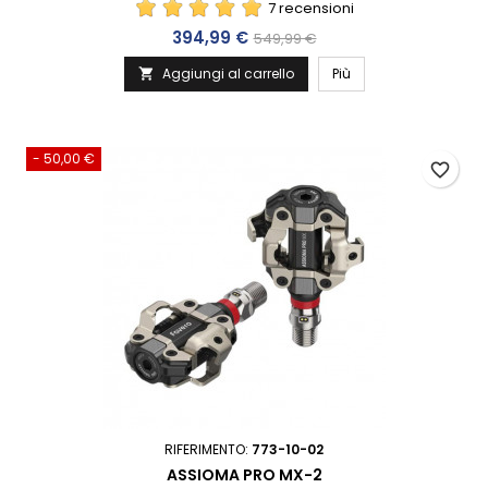
7 recensioni
Prezzo
Prezzo base
394,99 €
549,99 €
Aggiungi al carrello
Più

- 50,00 €
favorite_border
RIFERIMENTO:
773-10-02
ASSIOMA PRO MX-2