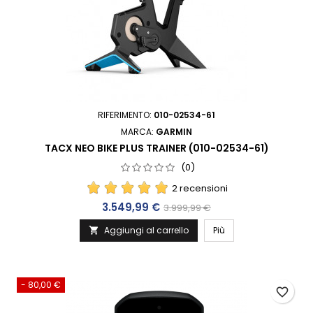
RIFERIMENTO:
010-02534-61
MARCA:
GARMIN
TACX NEO BIKE PLUS TRAINER (010-02534-61)
(0)
2 recensioni
Prezzo
Prezzo base
3.549,99 €
3.999,99 €
Aggiungi al carrello
Più

- 80,00 €
favorite_border