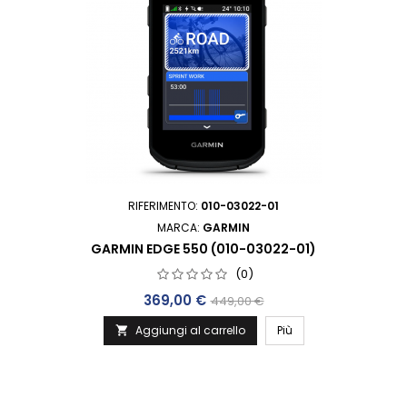
RIFERIMENTO:
010-03022-01
MARCA:
GARMIN
GARMIN EDGE 550 (010-03022-01)
(0)
Prezzo
Prezzo base
369,00 €
449,00 €
Aggiungi al carrello
Più
