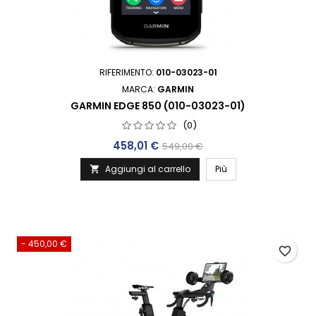
RIFERIMENTO:
010-03023-01
MARCA:
GARMIN
GARMIN EDGE 850 (010-03023-01)
(0)
Prezzo
Prezzo base
458,01 €
549,00 €
Aggiungi al carrello
Più

- 450,00 €
favorite_border