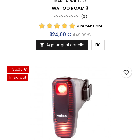
MARCA:
WAHOO
WAHOO ROAM 3
(0)
9 recensioni
Prezzo
Prezzo base
324,00 €
449,99 €
Aggiungi al carrello
Più

- 35,00 €
favorite_border
In saldo!