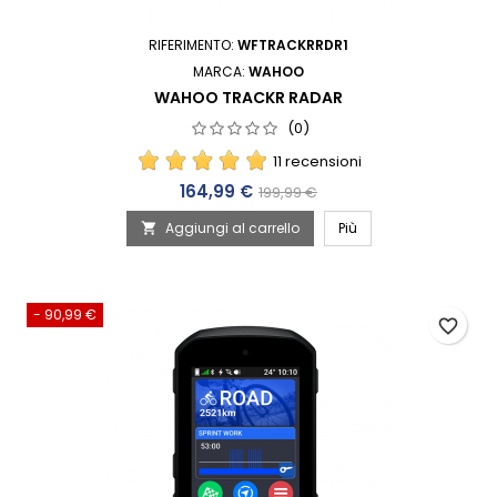
RIFERIMENTO:
WFTRACKRRDR1
MARCA:
WAHOO
WAHOO TRACKR RADAR
(0)
11 recensioni
Prezzo
Prezzo base
164,99 €
199,99 €
Aggiungi al carrello
Più

- 90,99 €
favorite_border