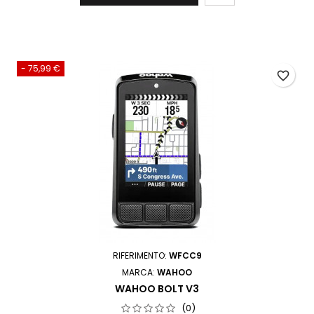
- 75,99 €
favorite_border
RIFERIMENTO:
WFCC9
MARCA:
WAHOO
WAHOO BOLT V3
(0)