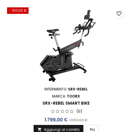
- 100,00 €
favorite_border
RIFERIMENTO:
SRX-REBEL
MARCA:
TOORX
SRX-REBEL SMART BIKE
(0)
Prezzo
Prezzo base
1.799,00 €
1.899,00 €
Aggiungi al carrello
Più
