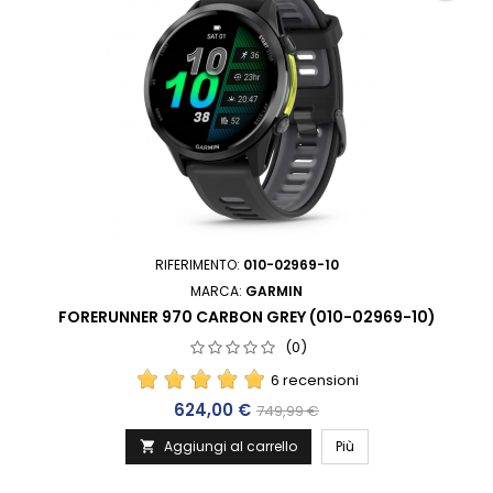
RIFERIMENTO:
010-02969-10
MARCA:
GARMIN
FORERUNNER 970 CARBON GREY (010-02969-10)
(0)
6 recensioni
Prezzo
Prezzo base
624,00 €
749,99 €
Aggiungi al carrello
Più
