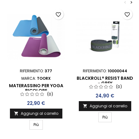
<
>
favorite_border
favorite_border
RIFERIMENTO:
377
RIFERIMENTO:
10000044
BLACKROLL® RESIST BAND
MARCA:
TOORX
- GREY
MATERASSINO PER YOGA
(0)
BICOLORE
(0)
Prezzo
PROFESSIONALE
24,90 €
Prezzo
22,90 €
Aggiungi al carrello

Aggiungi al carrello

Più
Più