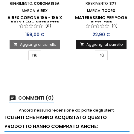
RIFERIMENTO:
CORONA185A
RIFERIMENTO:
377
MARCA:
AIREX
MARCA:
TOORX
AIREX CORONA 185 - 185 X
MATERASSINO PER YOGA
100 X 1,5H - ANTRACITE
BICOLORE
(0)
(0)
PROFESSIONALE
Prezzo
Prezzo
159,00 €
22,90 €
Aggiungi al carrello
Aggiungi al carrello


Più
Più
COMMENTI (0)
Ancora nessuna recensione da parte degli utenti.
I CLIENTI CHE HANNO ACQUISTATO QUESTO
PRODOTTO HANNO COMPRATO ANCHE: