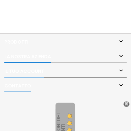

PRODOTTI

LA NOSTRA AZIENDA

IL TUO ACCOUNT

CONTATTO