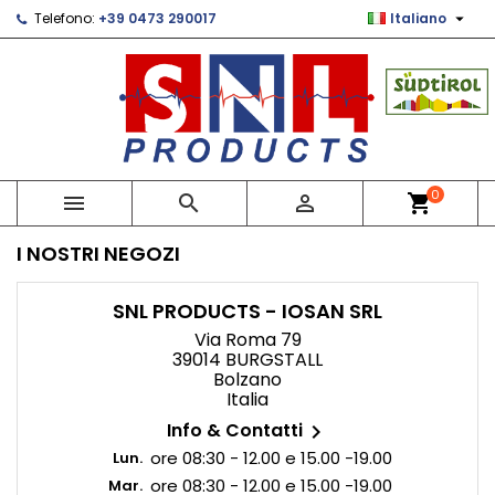

Telefono:
+39 0473 290017
Italiano
×
×
×
×
Le mie liste di desideri
((modalTitle))
Crea lista dei desideri
Accedi
Crea nuova lista
add_circle_outline
((confirmMessage))
Devi avere effettuato l'accesso per salvare dei
Nome lista dei desideri
prodotti nella tua lista dei desideri.
((cancelText))
((modalDeleteText))
Annulla
Accedi
0



shopping_cart
Annulla
Crea lista dei desideri
I NOSTRI NEGOZI
SNL PRODUCTS - IOSAN SRL
Via Roma 79
39014 BURGSTALL
Bolzano
Italia
Info & Contatti

ore 08:30 - 12.00 e 15.00 -19.00
Lun.
ore 08:30 - 12.00 e 15.00 -19.00
Mar.