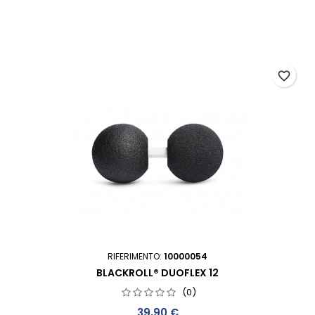
favorite_border
RIFERIMENTO:
10000054
BLACKROLL® DUOFLEX 12
(0)
Prezzo
39,90 €