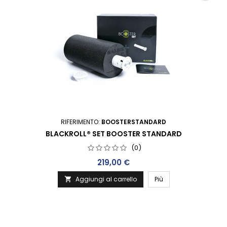
RIFERIMENTO:
BOOSTERSTANDARD
BLACKROLL® SET BOOSTER STANDARD
(0)
Prezzo
219,00 €
Aggiungi al carrello
Più
