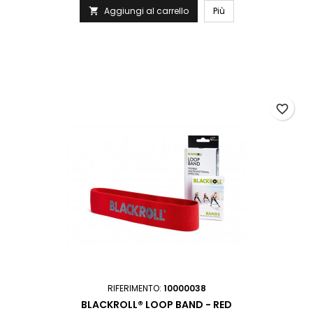
Aggiungi al carrello
Più

favorite_border
RIFERIMENTO:
10000038
BLACKROLL® LOOP BAND - RED