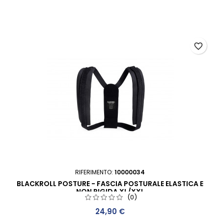
favorite_border
RIFERIMENTO:
10000034
BLACKROLL POSTURE - FASCIA POSTURALE ELASTICA E
NON RIGIDA XL/XXL
(0)
Prezzo
24,90 €