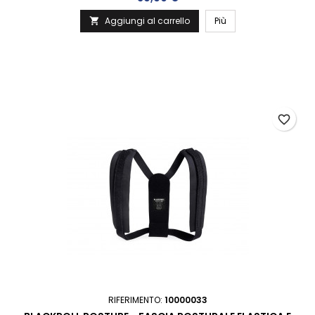
Aggiungi al carrello
Più

favorite_border
RIFERIMENTO:
10000033