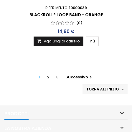
RIFERIMENTO:
10000039
BLACKROLL® LOOP BAND - ORANGE
(0)
Prezzo
14,90 €
Aggiungi al carrello
Più

1
2
3
Successivo

TORNA ALL'INIZIO


PRODOTTI

LA NOSTRA AZIENDA