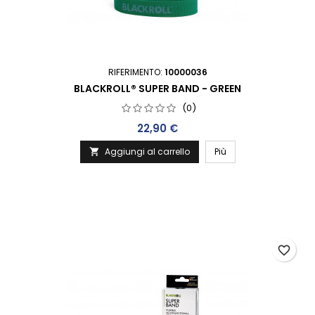
RIFERIMENTO:
10000036
BLACKROLL® SUPER BAND - GREEN
(0)
Prezzo
22,90 €
Aggiungi al carrello
Più

favorite_border