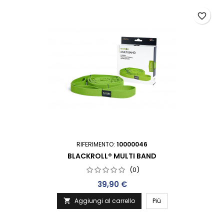
favorite_border
RIFERIMENTO:
10000046
BLACKROLL® MULTI BAND
(0)
Prezzo
39,90 €
Aggiungi al carrello
Più
