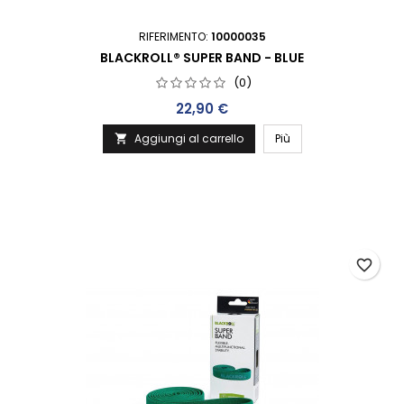
RIFERIMENTO:
10000035
BLACKROLL® SUPER BAND - BLUE
(0)
Prezzo
22,90 €
Aggiungi al carrello
Più

favorite_border