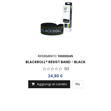
RIFERIMENTO:
10000045
BLACKROLL® RESIST BAND - BLACK
(0)
Prezzo
24,90 €
Aggiungi al carrello
Più
