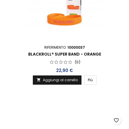
RIFERIMENTO:
10000037
BLACKROLL® SUPER BAND - ORANGE
(0)
Prezzo
22,90 €
Aggiungi al carrello
Più

favorite_border