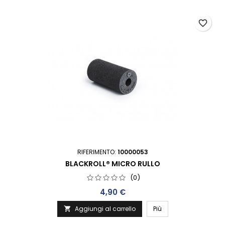
favorite_border
RIFERIMENTO:
10000053
BLACKROLL® MICRO RULLO
(0)
Prezzo
4,90 €
Aggiungi al carrello
Più
