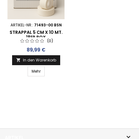
ARTIKEL-NR.:
71493-00 BSN
STRAPPAL 5 CM X 10 MT.
18ER BOX
(0)
Preis
89,99 €
In den Warenkorb

Mehr

ARTIKEL