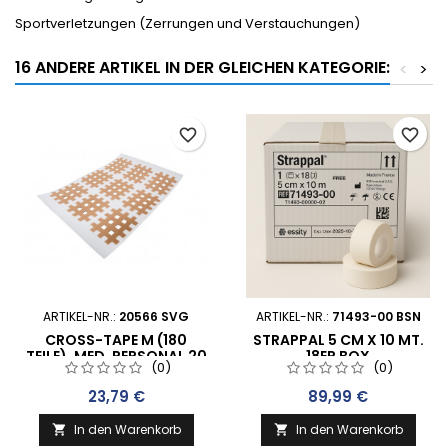
Sportverletzungen (Zerrungen und Verstauchungen)
16 ANDERE ARTIKEL IN DER GLEICHEN KATEGORIE:
<
>
favorite_border
favorite_border
ARTIKEL-NR.:
20566 SVG
ARTIKEL-NR.:
71493-00 BSN
CROSS-TAPE M (180
STRAPPAL 5 CM X 10 MT.
TEILE), MED. PERSONAL 20
18ER BOX
(0)
(0)
MM X 30 MM
Preis
Preis
23,79 €
89,99 €
In den Warenkorb
In den Warenkorb

