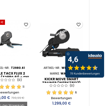
9 €
favorite_border
favorite_border
KEL-NR.:
T2980.61
ARTIKEL-NR.:
WFBKTR123
LE TACX FLUX 2
MARKE:
WAHOO
(T2980.61) ⭐ SNL
KICKR MOVE SMART
(0)
PETENZ SEIT 1998
TRAINER (WFBKTR123)
(0)
11
Bewertungen
6
s
Verkaufspreis
,00 €
799,99 €
Bewertungen
Preis
1.299,00 €
In den Warenkorb