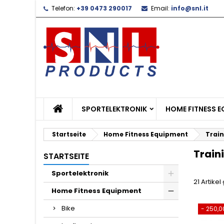
Telefon:
+39 0473 290017
Email:
info@snl.it
L
(
W
A
add_circle_outline
((
Si
Na
zu
SPORTELEKTRONIK
HOME FITNESS 
Startseite
Home Fitness Equipment
Train
Train
STARTSEITE
Sportelektronik
21 Artike
Home Fitness Equipment
Bike
- 250,0