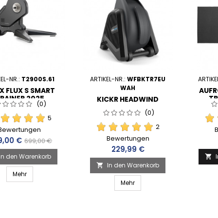
EL-NR.:
T2900S.61
ARTIKEL-NR.:
WFBKTR7EU
ARTIKE
WAH
X FLUX S SMART
AUFR
RAINER 2025
TR
KICKR HEADWIND
(0)
(T2900S.61)
(0)
5
2
Bewertungen
Bewertungen
is
Verkaufspreis
9,00 €
699,00 €
Preis
229,99 €
In den Warenkorb

In den Warenkorb

Mehr
Mehr