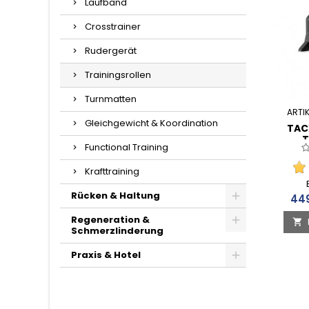
Laufband
Crosstrainer
Rudergerät
Trainingsrollen
Turnmatten
ARTIK
Gleichgewicht & Koordination
TAC
T
Functional Training
Krafttraining
Rücken & Haltung
Pre
44
Regeneration &

Schmerzlinderung
Praxis & Hotel