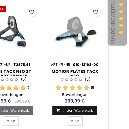
KUNDENBEWERTUNGEN
0 €
favorite_border
favorite_border
KEL-NR.:
T2875.61
ARTIKEL-NR.:
010-13193-00
E TACX NEO 2T
MOTION PLATES TACX
ART TRAINER
NEO
(0)
(0)
7
15
Bewertungen
Bewertungen
s
Verkaufspreis
Preis
,99 €
299,99 €
1.299,99 €
In den Warenkorb
In den Warenkorb

Mehr
Mehr