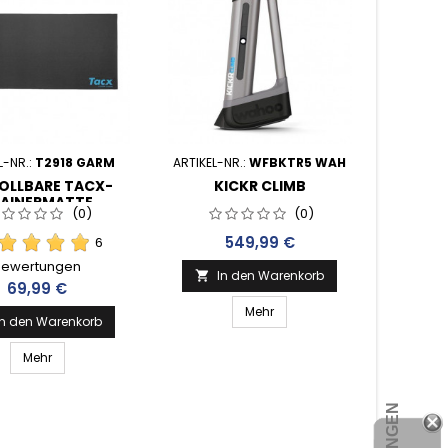
L-NR.:
T2918 GARM
ARTIKEL-NR.:
WFBKTR5 WAH
OLLBARE TACX-
KICKR CLIMB
AINERMATTE
(0)
(0)
Preis
549,99 €
6
Bewertungen
In den Warenkorb

Preis
69,99 €
Mehr
In den Warenkorb
Mehr