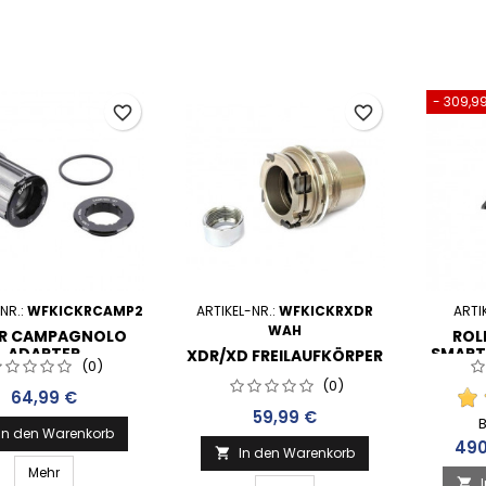
- 309,9
favorite_border
favorite_border
NR.:
WFKICKRCAMP2
ARTIKEL-NR.:
WFKICKRXDR
ARTI
WAH
KR CAMPAGNOLO
ROL
ADAPTER
SMART 
XDR/XD FREILAUFKÖRPER
(0)
– KOM
(0)
Preis
64,99 €
Preis
59,99 €
In den Warenkorb
Prei
490
In den Warenkorb

Mehr
