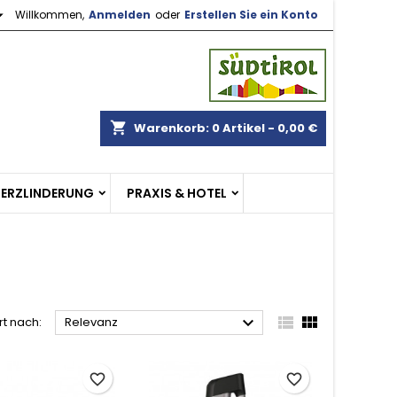

Willkommen,
Anmelden
oder
Erstellen Sie ein Konto
×
×
×
×
gen
shopping_cart
Warenkorb:
0
Artikel - 0,00 €
)
n
MERZLINDERUNG
PRAXIS & HOTEL
n



rt nach:
Relevanz
favorite_border
favorite_border