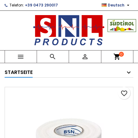

Telefon:
+39 0473 290017
Deutsch
×
×
×
Le mie liste di desideri
Wunschliste erstellen
Anmelden
Crea nuova lista
add_circle_outline
Sie müssen angemeldet sein, um Artikel Ihrer
Name der Wunschliste
Wunschliste hinzufügen zu können.
Abbrechen
Anmelden
0



shopping_cart
Abbrechen
Wunschliste erstellen
STARTSEITE
favorite_border