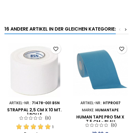
16 ANDERE ARTIKEL IN DER GLEICHEN KATEGORIE:
<
>
favorite_border
favorite_border
ARTIKEL-NR.:
71478-001 BSN
ARTIKEL-NR.:
HTPRO07
STRAPPAL 2,5 CM X 10 MT.
MARKE:
HUMANTAPE
1 ROLLE
HUMAN TAPE PRO 5M X
(0)
7.5 CM - BLAU
(0)
1