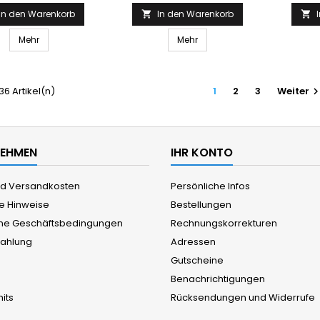
In den Warenkorb
In den Warenkorb


Mehr
Mehr
 36 Artikel(n)
1
2
3
Weiter
NEHMEN
IHR KONTO
und Versandkosten
Persönliche Infos
he Hinweise
Bestellungen
ne Geschäftsbedingungen
Rechnungskorrekturen
Zahlung
Adressen
Gutscheine
Benachrichtigungen
its
Rücksendungen und Widerrufe