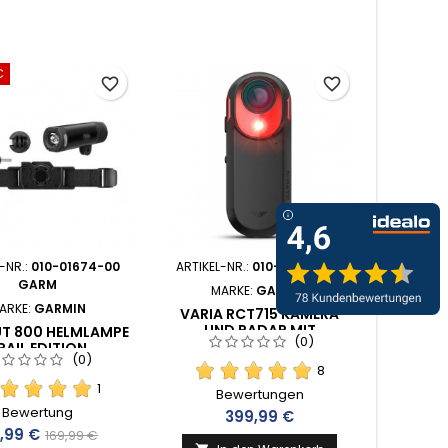
€
favorite_border
favorite_border
-NR.:
010-01674-00
ARTIKEL-NR.:
010-02475-00
GARM
MARKE:
GARMIN
ARKE:
GARMIN
VARIA RCT715 KAMERA
UND RADAR MIT
UT 800 HELMLAMPE
(0)
INTEGRIERTEM RÜCKLICHT
RAIL EDITION
(0)
(010-02475-00)
8
1
Bewertungen
Bewertung
Preis
399,99 €
is
Verkaufspreis
8,99 €
169,99 €