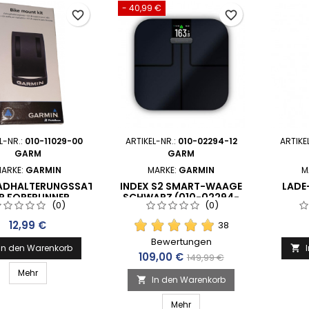
- 40,99 €
favorite_border
favorite_border
L-NR.:
010-11029-00
ARTIKEL-NR.:
010-02294-12
ARTIKE
GARM
GARM
ARKE:
GARMIN
MARKE:
GARMIN
M
ADHALTERUNGSSATZ
INDEX S2 SMART-WAAGE
LADE
R FORERUNNER
SCHWARZ (010-02294-
(0)
(0)
12)
Preis
12,99 €
38
Bewertungen
In den Warenkorb

Preis
Verkaufspreis
109,00 €
149,99 €
Mehr
In den Warenkorb

Mehr