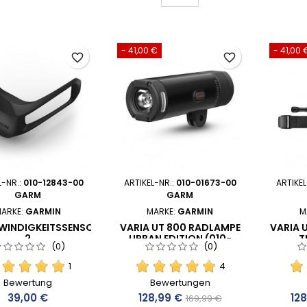
- 41,00 €
- 41,00 
favorite_border
favorite_border
L-NR.:
010-12843-00
ARTIKEL-NR.:
010-01673-00
ARTIKEL
GARM
GARM
ARKE:
GARMIN
MARKE:
GARMIN
M
WINDIGKEITSSENSOR
VARIA UT 800 RADLAMPE
VARIA 
2
URBAN EDITION (010-
T
(0)
(0)
01673-00)
1
4
Bewertung
Bewertungen
Preis
Preis
Verkaufspreis
Pre
39,00 €
128,99 €
12
169,99 €