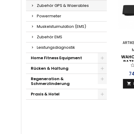
Zubehör GPS & Waerables
Powermeter
Muskelstuimulation (EMS)
Zubehör EMS
ARTIK
Leistungsdiagnostik
WAHO
Home Fitness Equipment
RATE
Rücken & Haltung
Pr
7
Regeneration &
Schmerzlinderung

Praxis & Hotel