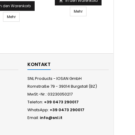
In den Warenkorb

In den Warenkorb
Mehr
Mehr

KONTAKT
SNL Products - IOSAN GmbH
Romstraße 79 - 39014 Burgstall (BZ)
MwSt.-Nr.: 03230050217
Telefon:
+39 0473 290017
WhatsApp:
+39 0473 290017
Email:
info@snl.it