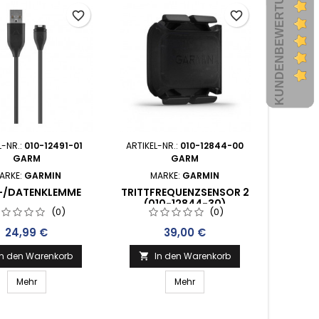
KUNDENBEWERTUNGEN
favorite_border
favorite_border
L-NR.:
010-12491-01
ARTIKEL-NR.:
010-12844-00
GARM
GARM
ARKE:
GARMIN
MARKE:
GARMIN
-/DATENKLEMME
TRITTFREQUENZSENSOR 2
(010-12844-30)
(0)
(0)
Preis
Preis
24,99 €
39,00 €
In den Warenkorb
In den Warenkorb

Mehr
Mehr