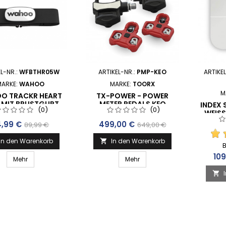
EL-NR.:
WFBTHR05W
ARTIKEL-NR.:
PMP-KEO
ARTIKE
MARKE:
WAHOO
MARKE:
TOORX
M
O TRACKR HEART
TX-POWER - POWER
 MIT BRUSTGURT
METER PEDALS KEO
INDEX
(0)
(0)
SYSTEM - DUAL
WEISS
eis
Verkaufspreis
Preis
Verkaufspreis
4,99 €
499,00 €
89,99 €
649,00 €
In den Warenkorb
In den Warenkorb

Pre
109
Mehr
Mehr
