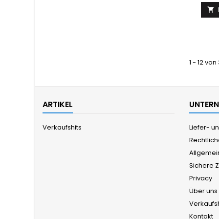

1 - 12 von
ARTIKEL
UNTER
Verkaufshits
Liefer- 
Rechtlic
Allgemei
Sichere 
Privacy
Über uns
Verkaufsh
Kontakt