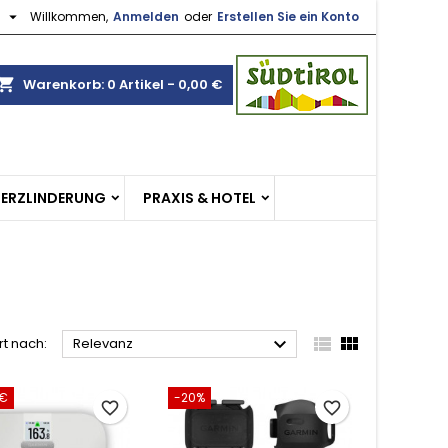

h
Willkommen,
Anmelden
oder
Erstellen Sie ein Konto
×
×
×
×
opping_cart
Warenkorb:
0
Artikel - 0,00 €
gen
)
n
MERZLINDERUNG
PRAXIS & HOTEL
n



rt nach:
Relevanz
 €
-20%
favorite_border
favorite_border