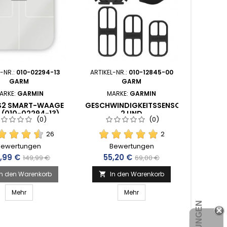
L-NR.:
010-02294-13
ARTIKEL-NR.:
010-12845-00
GARM
GARM
ARKE:
GARMIN
MARKE:
GARMIN
 S2 SMART-WAAGE
GESCHWINDIGKEITSSENSOR
 (010-02294-13)
2 UND
(0)
(0)
TRITTFREQUENZSENSOR 2
(010-12845-00)
26
2
Bewertungen
Bewertungen
is
Verkaufspreis
Preis
Verkaufspreis
,99 €
55,20 €
149,99 €
69,00 €
In den Warenkorb
In den Warenkorb

Mehr
Mehr