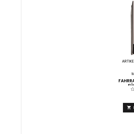
ARTIKE
M
FAHRR
FÜ
