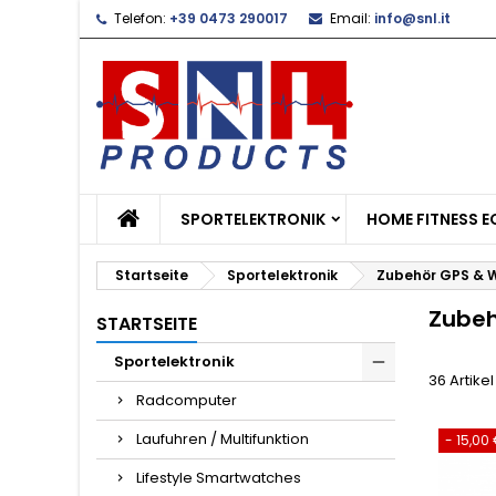
Telefon:
+39 0473 290017
Email:
info@snl.it
L
(
W
A
add_circle_outline
((
Si
Na
zu
SPORTELEKTRONIK
HOME FITNESS 
Startseite
Sportelektronik
Zubehör GPS & 
Zubeh
STARTSEITE
Sportelektronik
36 Artike
Radcomputer
Laufuhren / Multifunktion
- 15,00
Lifestyle Smartwatches