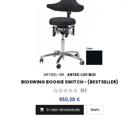
ARTIKEL-NR.:
49130-L01 BIO
BIOSWING BOOGIE SWITCH - (BESTSELLER)
(0)
Preis
950,38 €
In den Warenkorb
Mehr
