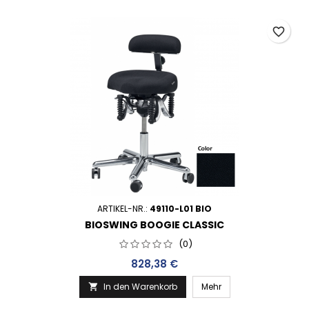
favorite_border
ARTIKEL-NR.:
49110-L01 BIO
BIOSWING BOOGIE CLASSIC
(0)
Preis
828,38 €
In den Warenkorb
Mehr
