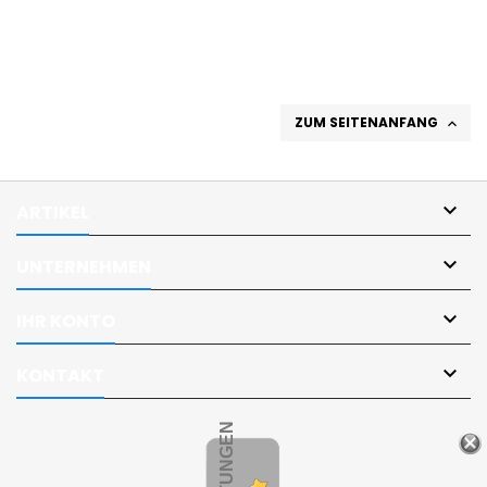
ZUM SEITENANFANG


ARTIKEL

UNTERNEHMEN

IHR KONTO

KONTAKT