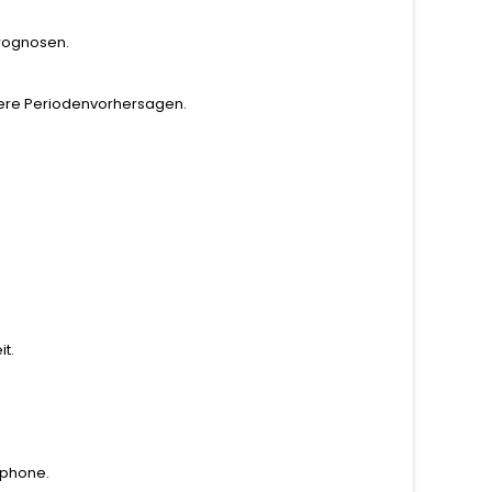
Prognosen.
ssere Periodenvorhersagen.
t.
tphone.