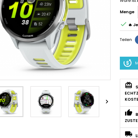
Ware ist 
Menge

🔥 Je
Teilen
M
S
ECHTZ
KOSTE

B
ZUSTE
L