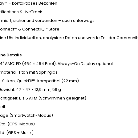
ay™ – kontaktloses Bezahlen
ifications & LiveTrack
ormiert, sicher und verbunden – auch unterwegs.
onnect™ & Connect IQ™ Store
ne Uhr individuell an, analysiere Daten und werde Teil der Communit
he Details
1,4" AMOLED (454 × 454 Pixel), Always-On Display optional
terial: Titan mit Saphirglas
 Silikon, QuickFit™-kompatibel (22 mm)
wicht: 47 × 47 × 12,9 mm, 56 g
chtigkeit: Bis 5 ATM (Schwimmen geeignet)
eit:
5 Tage (Smartwatch-Modus)
 Std. (GPS-Modus)
Std. (GPS + Musik)