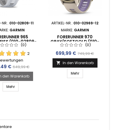
L-NR.:
010-02809-11
ARTIKEL-NR.:
010-02969-12
ARTIKEL
ARKE:
GARMIN
MARKE:
GARMIN
MA
RERUNNER 965
FORERUNNER 970
FOR
EISS (010-02809-
GRAY/SOFTGOLD (010-
SCHWA
(0)
(0)
 SNL – KOMPETENZ
02969-12)
TITAN 
SEIT 1998
Preis
Verkaufspreis
699,99 €
2
749,99 €
ewertungen
B
In den Warenkorb

s
Verkaufspreis
Preis
,49 €
624
649,99 €
Mehr
In den Warenkorb
I

Mehr
entare