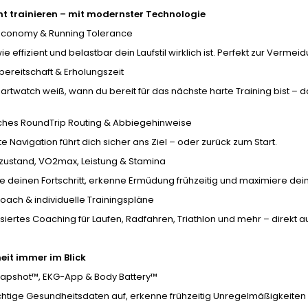
ent trainieren – mit modernster Technologie
Economy & Running Tolerance
wie effizient und belastbar dein Laufstil wirklich ist. Perfekt zur Verm
bereitschaft & Erholungszeit
rtwatch weiß, wann du bereit für das nächste harte Training bist – da
hes RoundTrip Routing & Abbiegehinweise
nte Navigation führt dich sicher ans Ziel – oder zurück zum Start.
szustand, VO2max, Leistung & Stamina
e deinen Fortschritt, erkenne Ermüdung frühzeitig und maximiere dein
oach & individuelle Trainingspläne
siertes Coaching für Laufen, Radfahren, Triathlon und mehr – direkt au
it immer im Blick
napshot™, EKG-App & Body Battery™
htige Gesundheitsdaten auf, erkenne frühzeitig Unregelmäßigkeiten 