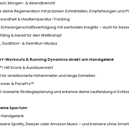
ach, Morgen- & Abendbericht
e deine Regeneration mit präzisen Schlafdaten, Empfehlungen und 
esundheit & Hauttemperatur-Tracking
& Schwangerschaftsverfolgung mit wertvollen Insights – auch für be
tfähig & bereit für den Wettkampf
n-, Duathlon- & SwimRun-Modus
ort-Workouts & Running Dynamics direkt am Handgelenk
™, Hill Score & Ausdauerwert
t für ambitionierte Höhenmeter und lange Einheiten.
Power & PacePro™
-basierte Strategieplanung und erkenne deine Laufleistung in Echtzei
 eine Sportuhr
 Handgelenk
isiere Spotify, Deezer oder Amazon Music – und trainiere ohne Smar