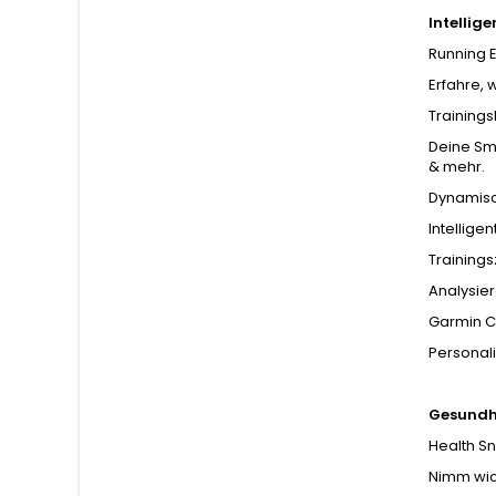
Intellig
Running 
Erfahre, 
Trainings
Deine Sma
& mehr.
Dynamisc
Intellige
Training
Analysier
Garmin C
Personali
Gesundhe
Health S
Nimm wic