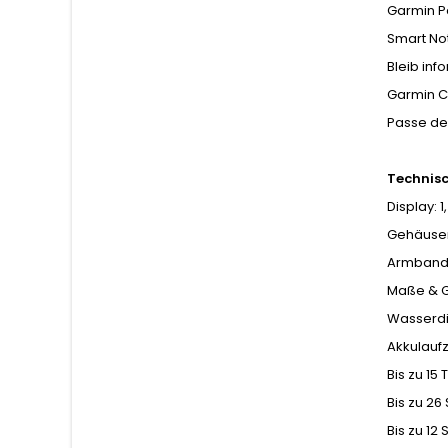
Garmin P
Smart Not
Bleib inf
Garmin C
Passe dei
Technisc
Display: 
Gehäusema
Armband:
Maße & Ge
Wasserdi
Akkulaufz
Bis zu 1
Bis zu 26
Bis zu 12 