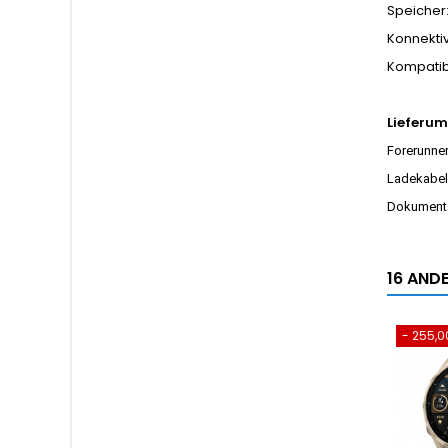
Speicher
Konnektiv
Kompatibi
Lieferu
Forerunne
Ladekabel
Dokument
16 ANDE
- 255,0