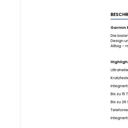
BESCHR
Garmin F
Die bisla
Design un
Alltag – 
Highligh
Ultrahell
Kratzfest
Integrier
Bis zu 1
Bis zu 2
Telefoni
Integrier