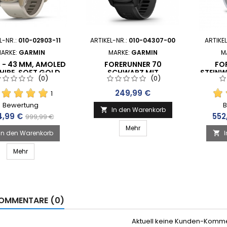
L-NR.:
010-02903-11
ARTIKEL-NR.:
010-04307-00
ARTIKE
ARKE:
GARMIN
MARKE:
GARMIN
M
8 - 43 MM, AMOLED
FORERUNNER 70
FO
HIRE, SOFT GOLD
SCHWARZ MIT
STEINW
(0)
(0)
02903-11) ⭐ SNL –
SCHNELLWECHSEL-
11) ⭐
ETENZ SEIT 1998
ARMBAND 20 MM SILIKON
Preis
249,99 €
1
(010-04307-00)
Bewertung
B
In den Warenkorb

is
Verkaufspreis
Prei
4,99 €
552
999,99 €
Mehr
In den Warenkorb

Mehr
OMMENTARE (0)
Aktuell keine Kunden-Komm