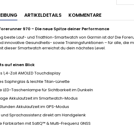
EIBUNG
ARTIKELDETAILS
KOMMENTARE
orerunner 970 – Die neue Spitze deiner Performance
ng beste Lauf- und Triathlon-Smartwatch von Garmin ist da! Die For
d innovative Gesundheits- sowie Trainingsfunktionen – für alle, die 
mit dieser Smartwatch erreichst du dein nächstes Level.
ts auf einen Blick
es 1,4-Zoll AMOLED Touchdisplay
es Saphirglas & leichte Titan-Lünette
te LED-Taschenlampe für Sichtbarkeit im Dunkeln
5 Tage Akkulaufzeit im Smartwatch-Modus
6 Stunden Akkulaufzeit im GPS-Modus
e und Sprachassistenz direkt am Handgelenk
te Farbkarten mit SatIQ™ & Multi-Frequenz GNSS