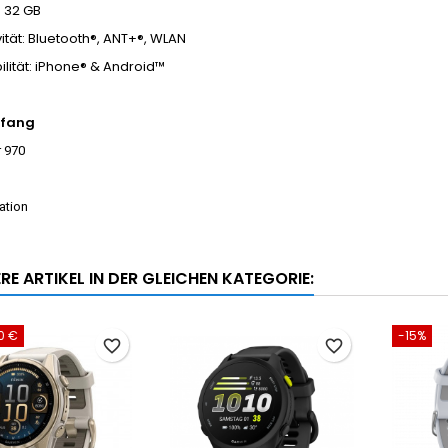
: 32 GB
ität: Bluetooth®, ANT+®, WLAN
lität: iPhone® & Android™
mfang
r 970
ation
RE ARTIKEL IN DER GLEICHEN KATEGORIE:
0 €
-15%
favorite_border
favorite_border