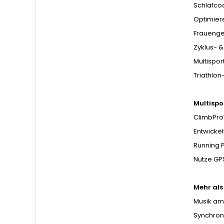
Schlafco
Optimier
Frauen­g
Zyklus- 
Multispor
Triathlo
Multisp
ClimbPro
Entwickel
Running 
Nutze GPS
Mehr als
Musik am
Synchron