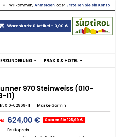

h
Willkommen,
Anmelden
oder
Erstellen Sie ein Konto
×
×
×
opping_cart
Warenkorb:
0
Artikel - 0,00 €
gen
n
MERZLINDERUNG
PRAXIS & HOTEL
n
unner 970 Steinweiss (010-
9-11)
r.
010-02969-11
Marke
Garmin
624,00 €
 €
Sparen Sie 125,99 €
Bruttopreis