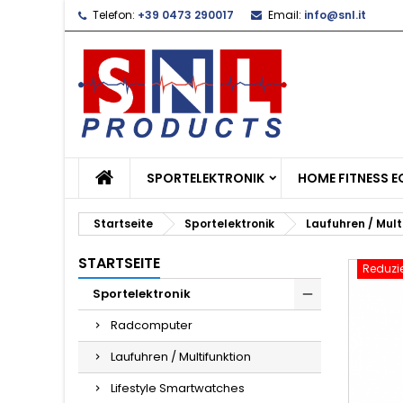
Telefon:
+39 0473 290017
Email:
info@snl.it
L
W
A
add_circle_outline
Si
Na
zu
SPORTELEKTRONIK
HOME FITNESS 
Startseite
Sportelektronik
Laufuhren / Mult
STARTSEITE
Reduzie
Sportelektronik
Radcomputer
Laufuhren / Multifunktion
Lifestyle Smartwatches