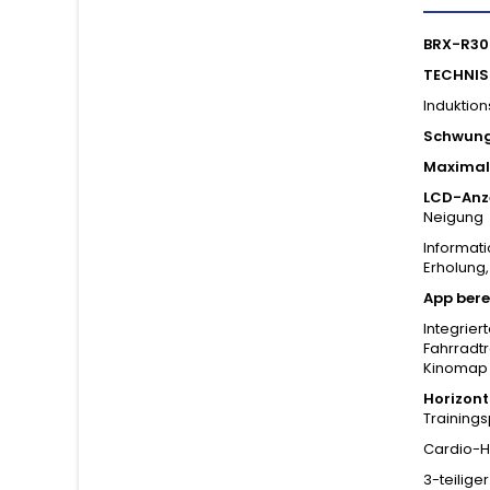
BRX-R30
TECHNIS
Induktio
Schwun
Maximal
LCD-Anz
Neigung
Informati
Erholung,
App bere
Integrier
Fahrradtr
Kinomap F
Horizont
Trainings
Cardio-H
3-teilige