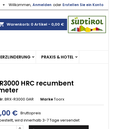

h
Willkommen,
Anmelden
oder
Erstellen Sie ein Konto
×
×
×
opping_cart
Warenkorb:
0
Artikel - 0,00 €
gen
n
MERZLINDERUNG
PRAXIS & HOTEL
n
R3000 HRC recumbent
meter
r.
BRX-R3000 GAR
Marke
Toorx
9,00 €
Bruttopreis
bestellt, wird innerhalb 3-7 Tage versendet