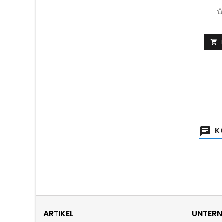

K
ARTIKEL
UNTER