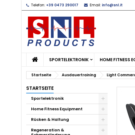
Telefon:
+39 0473 290017
Email:
info@snl.it
L
W
A
add_circle_outline
Si
Na
zu
SPORTELEKTRONIK
HOME FITNESS 
Startseite
Ausdauertraining
Light Commerc
STARTSEITE
Sportelektronik
Home Fitness Equipment
Rücken & Haltung
Regeneration &
Schmerzlinderung