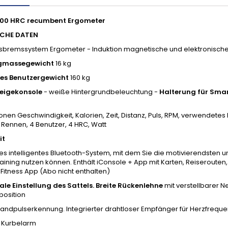
00 HRC recumbent Ergometer
CHE DATEN
nsbremssystem Ergometer - Induktion magnetische und elektronische 
gmassegewicht
16 kg
es Benutzergewicht
160 kg
eigekonsole
- weiße Hintergrundbeleuchtung -
Halterung für Sma
onen Geschwindigkeit, Kalorien, Zeit, Distanz, Puls, RPM, verwendet
 Rennen, 4 Benutzer, 4 HRC, Watt
it
tes intelligentes Bluetooth-System, mit dem Sie die motivierendsten 
aining nutzen können. Enthält iConsole + App mit Karten, Reiserouten
itness App (Abo nicht enthalten)
ale Einstellung des Sattels.
Breite Rückenlehne
mit verstellbarer 
position
andpulserkennung. Integrierter drahtloser Empfänger für Herzfreq
r Kurbelarm