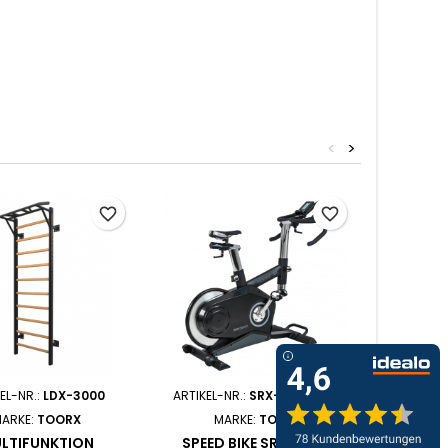
<
>
- 500,00
favorite_border
favorite_border
EL-NR.:
LDX-3000
ARTIKEL-NR.:
SRX-3500 GAR
ARTIKEL-
ARKE:
TOORX
MARKE:
TOORX
M
LTIFUNKTION
SPEED BIKE SRX-3500
SPEED 