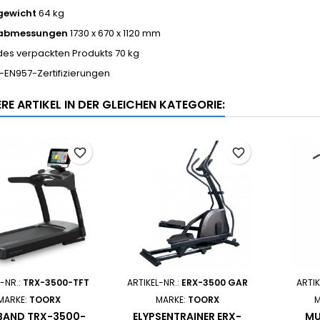
gewicht
64 kg
abmessungen
1730 x 670 x 1120 mm
des verpackten Produkts 70 kg
EN957-Zertifizierungen
RE ARTIKEL IN DER GLEICHEN KATEGORIE:
favorite_border
favorite_border
-NR.:
TRX-3500-TFT
ARTIKEL-NR.:
ERX-3500 GAR
ARTIK
MARKE:
TOORX
MARKE:
TOORX
M
BAND TRX-3500-
ELYPSENTRAINER ERX-
MU