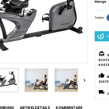
Menge
Teilen
M
S
ECHTZ
KOSTE
B

ZUSTE
L
EIBUNG
ARTIKELDETAILS
KOMMENTARE