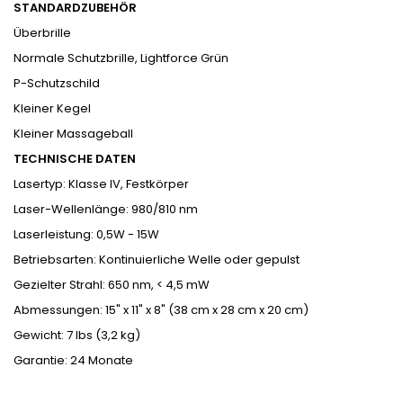
STANDARDZUBEHÖR
Überbrille
Normale Schutzbrille, Lightforce Grün
P-Schutzschild
Kleiner Kegel
Kleiner Massageball
TECHNISCHE DATEN
Lasertyp: Klasse IV, Festkörper
Laser-Wellenlänge: 980/810 nm
Laserleistung: 0,5W - 15W
Betriebsarten: Kontinuierliche Welle oder gepulst
Gezielter Strahl: 650 nm, < 4,5 mW
Abmessungen: 15" x 11" x 8" (38 cm x 28 cm x 20 cm)
Gewicht: 7 lbs (3,2 kg)
Garantie: 24 Monate