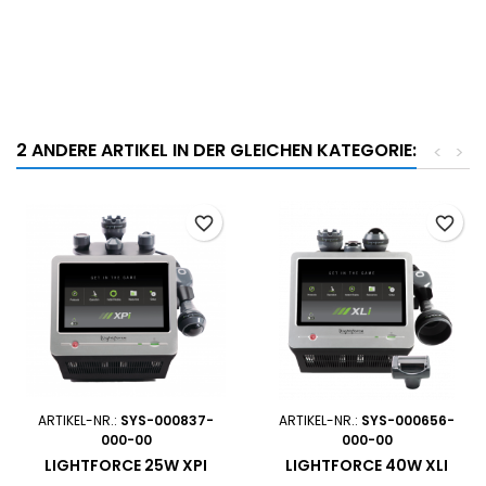
2 ANDERE ARTIKEL IN DER GLEICHEN KATEGORIE:
<
>
favorite_border
favorite_border
ARTIKEL-NR.:
SYS-000837-
ARTIKEL-NR.:
SYS-000656-
000-00
000-00
LIGHTFORCE 25W XPI
LIGHTFORCE 40W XLI