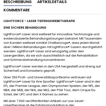
BESCHREIBUNG
ARTIKELDETAILS
KOMMENTARE
LIGHTFORCE - LASER TIEFENGEWEBETHERAPIE
EINE SICHERE BEHANDLUNG
LightForce®-Laser sind weltweit für innovative Technologie und
evidenzbasierte Behandlungslösungen bekannt. Mit Tausenden
von Kunden weltweit schätzt Chattanooga®, dass jeden Monat
über 1 Million Behandlungen mit LightForce®-Lasern durchgeführt
werden. LightForce®-Laser sind einzigartig unter den
Lasergeräten, da sie sich ausschließlich auf die Rehabilitation
und Schmerzbehandlung konzentrieren.
LightForce®-Laser werden in den USA hergestellt und streng auf
Sicherheit und Konsistenz geprüft.
Über 250 Profi- und Universitätssportteams vertrauen auf
LightForce®-Laser für ihre Sportler. LightForce®-Laser sind in der
EFL, der Premier League, den Olympischen Spielen, der NFL, der
NBA, der MLB, der NHL, der MLS, der PGA Tour, dem Cirque Du
Soleil, der UFC und den X Games zu sehen.
Mit über 7.000 veröffentlichten Artikeln zur Low-Level-
Lasertherapie ist die Fotobiomodulation in der