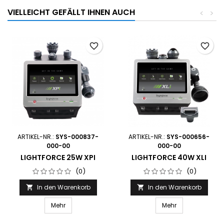
VIELLEICHT GEFÄLLT IHNEN AUCH
<
>
favorite_border
favorite_border
ARTIKEL-NR.:
SYS-000837-
ARTIKEL-NR.:
SYS-000656-
000-00
000-00
LIGHTFORCE 25W XPI
LIGHTFORCE 40W XLI
(0)
(0)
In den Warenkorb
In den Warenkorb


Mehr
Mehr