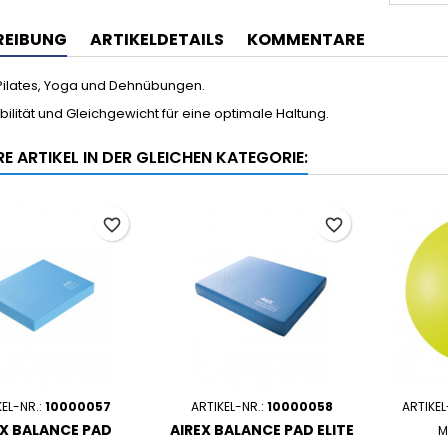
REIBUNG
ARTIKELDETAILS
KOMMENTARE
 Pilates, Yoga und Dehnübungen.
abilität und Gleichgewicht für eine optimale Haltung.
E ARTIKEL IN DER GLEICHEN KATEGORIE:
favorite_border
favorite_border
KEL-NR.:
10000057
ARTIKEL-NR.:
10000058
ARTIKEL
EX BALANCE PAD
AIREX BALANCE PAD ELITE
M