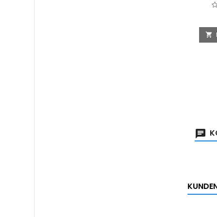

K
KUNDEN,