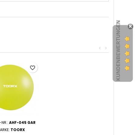
KUNDENBEWERTUNGEN
<
>
favorite_border
-NR.:
AHF-045 GAR
ARKE:
TOORX