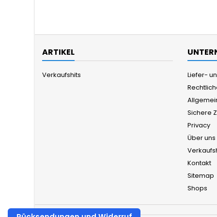
ARTIKEL
UNTER
Verkaufshits
Liefer- 
Rechtlic
Allgemei
Sichere 
Privacy
Über uns
Verkaufsh
Kontakt
Sitemap
Shops
Rücksendungen und Widerruf