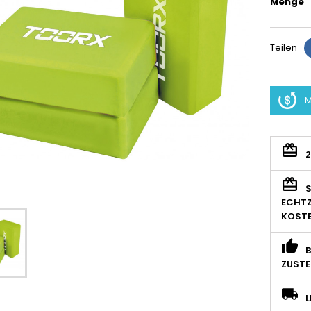
Menge
Teilen
M
S
ECHTZ
KOSTE
B
ZUSTE
L