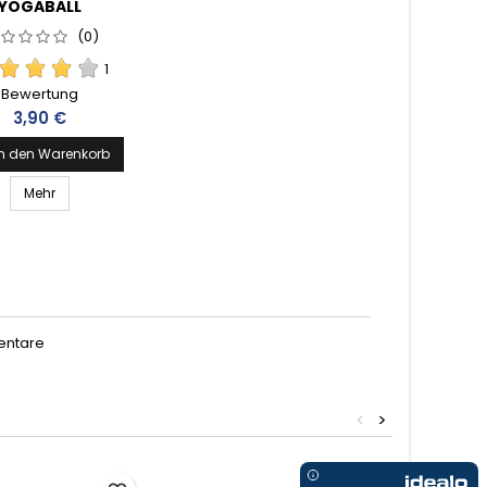
YOGABALL
(0)
1
Bewertung
Preis
3,90 €
In den Warenkorb
Mehr
entare
<
>