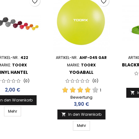
favorite_border
favorite_border
RTIKEL-NR.:
422
ARTIKEL-NR.:
AHF-045 GAR
ARTIK
BLACKR
MARKE:
TOORX
MARKE:
TOORX
INYL HANTEL
YOGABALL
(0)
(0)
Preis
2,00 €
1

Bewertung
In den Warenkorb
Preis
3,90 €
Mehr
In den Warenkorb

Mehr