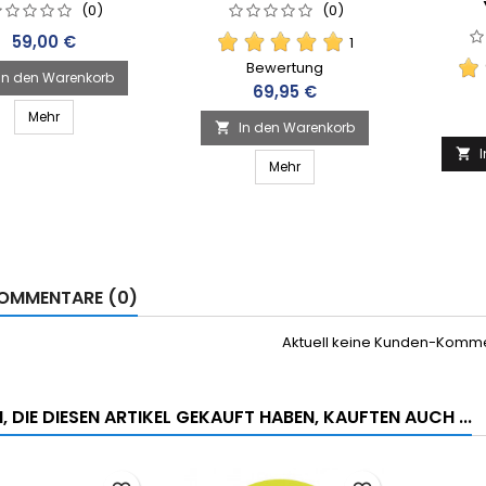
(0)
(0)
Preis
59,00 €
1
Bewertung
In den Warenkorb
Preis
69,95 €
Mehr
In den Warenkorb


Mehr
OMMENTARE (0)
Aktuell keine Kunden-Komm
 DIE DIESEN ARTIKEL GEKAUFT HABEN, KAUFTEN AUCH ...