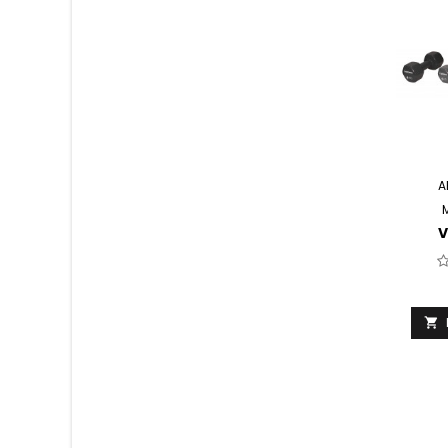
A
V
