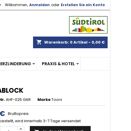

Willkommen,
Anmelden
oder
Erstellen Sie ein Konto
×
×
×
gen
shopping_cart
Warenkorb:
0
Artikel - 0,00 €
n
MERZLINDERUNG
PRAXIS & HOTEL
n
ABLOCK
Nr.
AHF-025 GAR
Marke
Toorx
 €
Bruttopreis
bestellt, wird innerhalb 3-7 Tage versendet