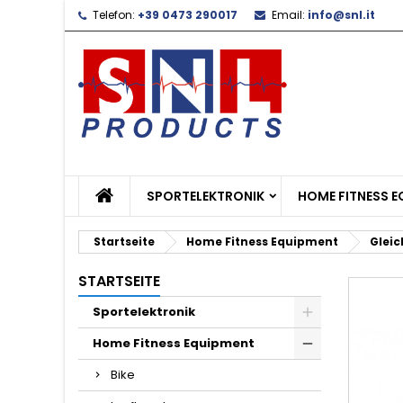
Telefon:
+39 0473 290017
Email:
info@snl.it
L
W
A
add_circle_outline
Si
Na
zu
SPORTELEKTRONIK
HOME FITNESS 
Startseite
Home Fitness Equipment
Gleic
STARTSEITE
Sportelektronik
Home Fitness Equipment
Bike