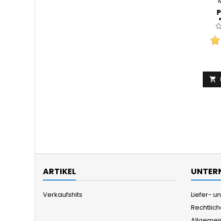
WIDE
208

ARTIKEL
UNTER
Verkaufshits
Liefer- 
Rechtlic
Allgemei