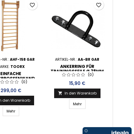
favorite_border
favorite_border
L-NR.:
AHF-158 GAR
ARTIKEL-NR.:
AA-BR GAR
ARTIKEL-
ANKERRING FÜR
ARKE:
TOORX
M
TRAININGSSEILE Ø 38MM
EINFACHE
(0)
UND Ø 50MM
SPROSSENWAND
WA
(0)
Preis
15,90 €
KLAP
Preis
299,00 €
In den Warenkorb

In den Warenkorb
I

Mehr
Mehr