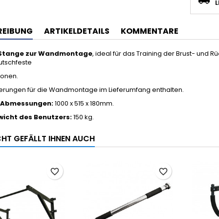
L
REIBUNG
ARTIKELDETAILS
KOMMENTARE
 Stange zur Wandmontage
, ideal für das Training der Brust- und
utschfeste
tionen.
erungen für die Wandmontage im Lieferumfang enthalten.
 Abmessungen:
1000 x 515 x 180mm.
wicht des Benutzers:
150 kg.
ICHT GEFÄLLT IHNEN AUCH
favorite_border
favorite_border