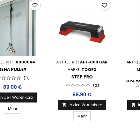
favorite_border
favorite_border
KEL-NR.:
10000064
ARTIKEL-NR.:
AHF-003 GAR
ARTIKE
REHA PULLEY
MARKE:
TOORX
M
STEP PRO
(0)
HOLZ
(0)
Preis
89,00 €
Preis
89,90 €
In den Warenkorb
In den Warenkorb


Mehr
Mehr