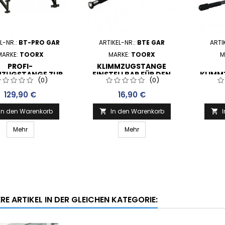
L-NR.:
BT-PRO GAR
ARTIKEL-NR.:
BTE GAR
ARTI
MARKE:
TOORX
MARKE:
TOORX
M
PROFI-
KLIMMZUGSTANGE
MZUGSTANGE ZUR
EINSTELLBAR FÜR DEN
KLIMM
(0)
(0)
ANDMONTAGE
TÜRRAHMEN
EINHÄ
Preis
Preis
129,90 €
16,90 €
In den Warenkorb
In den Warenkorb


Mehr
Mehr
RE ARTIKEL IN DER GLEICHEN KATEGORIE: