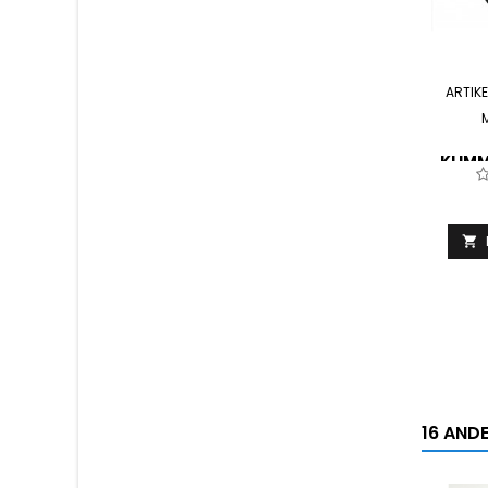
ARTIKE
KLIM
W

16 ANDE