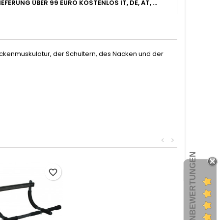
IEFERUNG ÜBER 99 EURO KOSTENLOS IT, DE, AT, ...
 Rückenmuskulatur, der Schultern, des Nacken und der
<
>
KUNDENBEWERTUNGEN
favorite_border