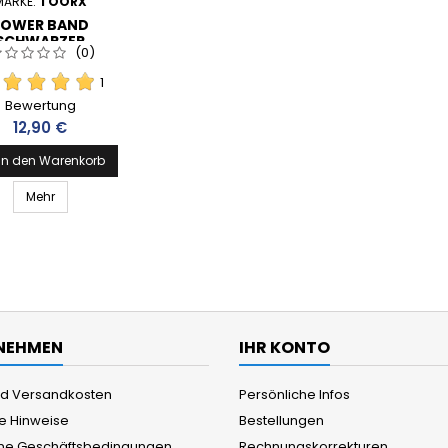
MARKE:
TOORX
POWER BAND
SCHWARZER
(0)
ELASTISCHER
RSTANDSRING -
1
0 X 4,5 X 22 MM
Bewertung
Preis
12,90 €
In den Warenkorb
Mehr
NEHMEN
IHR KONTO
und Versandkosten
Persönliche Infos
he Hinweise
Bestellungen
ne Geschäftsbedingungen
Rechnungskorrekturen