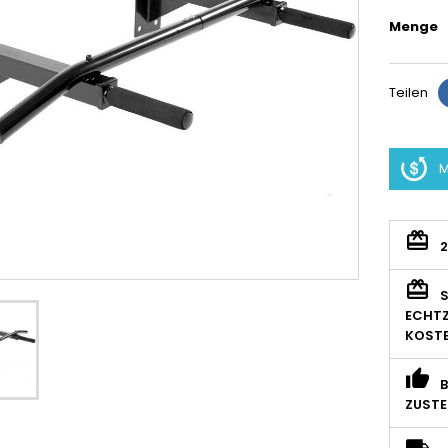
Menge
Teilen
M
S
ECHTZ
KOSTE
B
ZUSTE