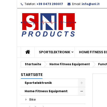
Telefon:
+39 0473 290017
Email:
info@snl.it
L
W
A
add_circle_outline
Si
Na
zu
SPORTELEKTRONIK
HOME FITNESS 
Startseite
Home Fitness Equipment
Funct
STARTSEITE
Sportelektronik
Home Fitness Equipment
Bike