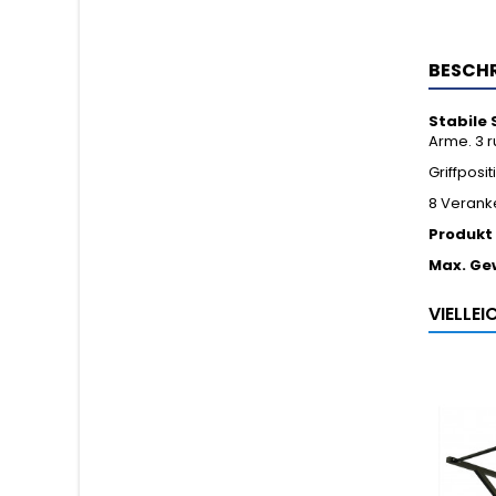
BESCH
Stabile
Arme. 3 r
Griffposi
8 Verank
Produkt
Max. Ge
VIELLE