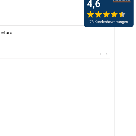
entare
<
>