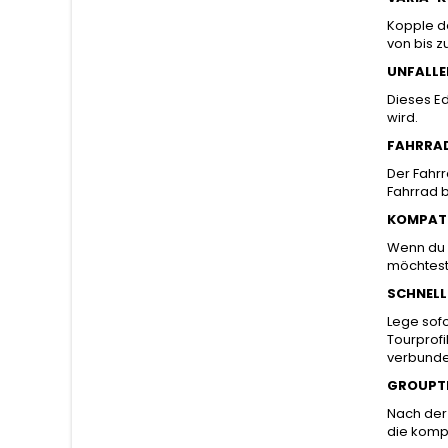
Kopple de
von bis 
UNFALL
Dieses Ed
wird.
FAHRRAD
Der Fahr
Fahrrad b
KOMPATI
Wenn du 
möchtest
SCHNELL
Lege sofo
Tourprofi
verbund
GROUPT
Nach der 
die kompa