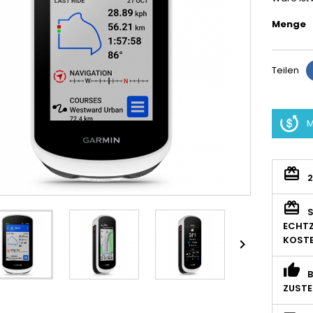
Menge
Teilen
M
S
ECHTZ
KOSTE

B
ZUSTE