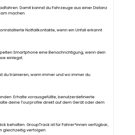
adfahren. Damit kannst du Fahrzeuge aus einer Distanz
rksam machen.
installierte Notfallkontakte, wenn ein Unfall erkannt
oppelten Smartphone eine Benachrichtigung, wenn dein
se einlegst.
st du trainieren, wann immer und wo immer du
wenden. Erhalte vorausgefüllte, benutzerdefinierte
alte deine Tourprofile direkt auf dem Gerät oder dem
k behalten. GroupTrack ist für Fahrer*innen verfügbar,
gleichzeitig verfolgen.