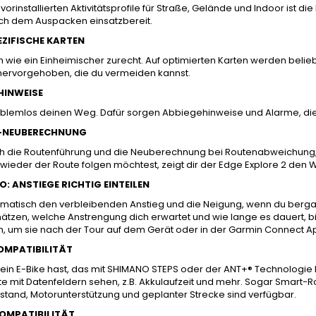
vorinstallierten Aktivitätsprofile für Straße, Gelände und Indoor ist di
ach dem Auspacken einsatzbereit.
ZIFISCHE KARTEN
h wie ein Einheimischer zurecht. Auf optimierten Karten werden belie
hervorgehoben, die du vermeiden kannst.
HINWEISE
oblemlos deinen Weg. Dafür sorgen Abbiegehinweise und Alarme, di
-NEUBERECHNUNG
ch die Routenführung und die Neuberechnung bei Routenabweichung, 
ieder der Route folgen möchtest, zeigt dir der Edge Explore 2 den 
: ANSTIEGE RICHTIG EINTEILEN
matisch den verbleibenden Anstieg und die Neigung, wenn du bergauf
hätzen, welche Anstrengung dich erwartet und wie lange es dauert, 
n, um sie nach der Tour auf dem Gerät oder in der Garmin Connect A
KOMPATIBILITÄT
in E-Bike hast, das mit SHIMANO STEPS oder der ANT+® Technologie ko
te mit Datenfeldern sehen, z.B. Akkulaufzeit und mehr. Sogar Smart
tand, Motorunterstützung und geplanter Strecke sind verfügbar.
OMPATIBILITÄT