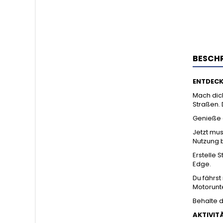
BESCH
ENTDECK
Mach dich
Straßen. 
Genieße d
Jetzt mus
Nutzung 
Erstelle
Edge.
Du fährst
Motorunte
Behalte 
AKTIVIT