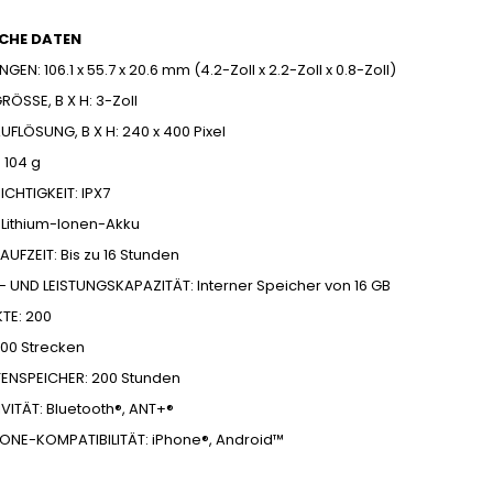
CHE DATEN
EN: 106.1 x 55.7 x 20.6 mm (4.2-Zoll x 2.2-Zoll x 0.8-Zoll)
ÖSSE, B X H: 3-Zoll
FLÖSUNG, B X H: 240 x 400 Pixel
 104 g
CHTIGKEIT: IPX7
 Lithium-Ionen-Akku
AUFZEIT: Bis zu 16 Stunden
- UND LEISTUNGSKAPAZITÄT: Interner Speicher von 16 GB
TE: 200
100 Strecken
TENSPEICHER: 200 Stunden
VITÄT: Bluetooth®, ANT+®
NE-KOMPATIBILITÄT: iPhone®, Android™