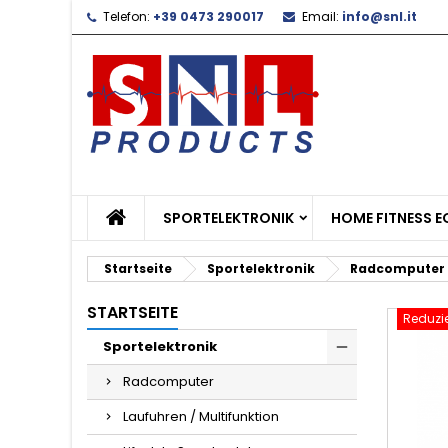
Telefon:
+39 0473 290017
Email:
info@snl.it
L
W
A
add_circle_outline
Si
Na
zu
SPORTELEKTRONIK
HOME FITNESS 
Startseite
Sportelektronik
Radcomputer
STARTSEITE
Reduzie
Sportelektronik
Radcomputer
Laufuhren / Multifunktion