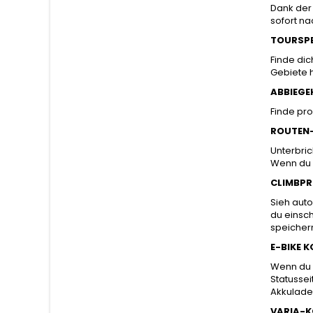
Dank der 
sofort n
TOURSPE
Finde dic
Gebiete 
ABBIEGE
Finde pr
ROUTEN
Unterbri
Wenn du w
CLIMBPRO
Sieh auto
du einsc
speicher
E-BIKE 
Wenn du e
Statussei
Akkulades
VARIA-K