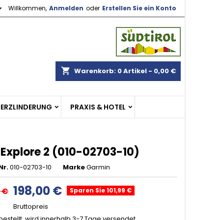

Willkommen,
Anmelden
oder
Erstellen Sie ein Konto
×
×
×
gen
shopping_cart
Warenkorb:
0
Artikel - 0,00 €
n
MERZLINDERUNG
PRAXIS & HOTEL
n
 Explore 2 (010-02703-10)
Nr.
010-02703-10
Marke
Garmin
198,00 €
 €
Sparen Sie 101,99 €
Bruttopreis
bestellt, wird innerhalb 3-7 Tage versendet