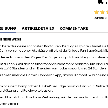
L
Durchsch
REIBUNG
ARTIKELDETAILS
KOMMENTARE
E NEUE WEGE
 bereit für deine schönsten Radtouren: Der Edge Explore 2 findet si
Dank verschiedener Aktivitätsprofile bist du für jede Fahrt gerüstet. Mi
eine Tour in vollen Zügen. Der Edge bringt dich mit Navigationsfunkt
st du den Akku deines Smartphones nicht mehr belasten, um eine Kar
bis zu 16 Stunden und im Energiesparmodus sogar bis zu 24 Stunden.
 Strecken über die Garmin Connect™ App, Strava, Komoot, Wikiloc un
 mit deinem kompatiblen E-Bike? Der Edge passt auf dich auf. Nutze 
rstützung und Reichweite basiert.
den Überblick und bleibe in Verbindung mit der automatischen Unfal
ÄTSPROFILE