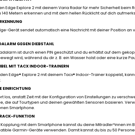
n Edge Explore 2 mit deinem Varia Radar für mehr Sicherheit beim R
zu 140 Metern erkennen und mit dem hellen Rücklicht auf dich aufme
ERKENNUNG
ge-Gerät sendet automatisch eine Nachricht mit deiner Position an vor
ALARM GEGEN DIEBSTAHL
radalarm ist durch einen PIN geschützt und du erhältst auf dem gek
ewegt wird, während du dir z. B. ein Wasser holst oder eine kurze Pau
BEL MIT TACX INDOOR-TRAINERN
den Edge® Explore 2 mit deinem Tacx® Indoor-Trainer koppelst, kann
.
E EINRICHTUNG
rt los, anstatt Zeit mit der Konfiguration von Einstellungen zu versch
le, die auf Tourtypen und deinen gewählten Sensoren basieren. Verw
enen Smartphone.
RACK-FUNKTION
Kopplung mit dem Smartphone kannst du deine Mitradler*innen im Blic
tible Garmin-Geräte verwenden. Damit kannst du bis zu 50 Personen 