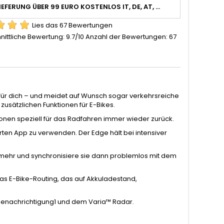
IEFERUNG ÜBER 99 EURO KOSTENLOS IT, DE, AT, ...
Lies das 67 Bewertungen
nittliche Bewertung:
9.7
/10 Anzahl der Bewertungen:
67
e für dich – und meidet auf Wunsch sogar verkehrsreiche
t zusätzlichen Funktionen für E-Bikes.
ionen speziell für das Radfahren immer wieder zurück.
ten App zu verwenden. Der Edge hält bei intensiver
d mehr und synchronisiere sie dann problemlos mit dem
das E-Bike-Routing, das auf Akkuladestand,
lbenachrichtigung1 und dem Varia™ Radar.