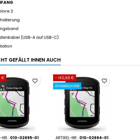
MFANG
plore 2
halterung
ungsband
atenkabel (USB-A auf USB-C)
tation
ICHT GEFÄLLT IHNEN AUCH
0 €
- 140,99 €
favorite_border
favorite_border
Artikelbündel
L-NR.:
010-02695-01
ARTIKEL-NR.:
010-02694-01