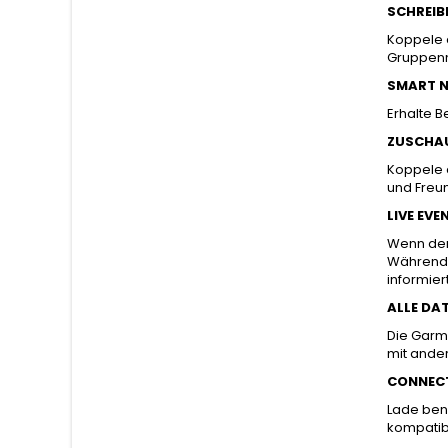
SCHREIB
Koppele d
Gruppenn
SMART N
Erhalte 
ZUSCHA
Koppele 
und Freu
LIVE EVE
Wenn der
Während d
informiert
ALLE DA
Die Garmi
mit ande
CONNECT
Lade benu
kompatib