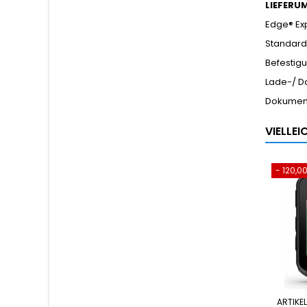
LIEFERU
Edge® Ex
Standard
Befestig
Lade-/ D
Dokumen
VIELLE
- 120,0
ARTIKE