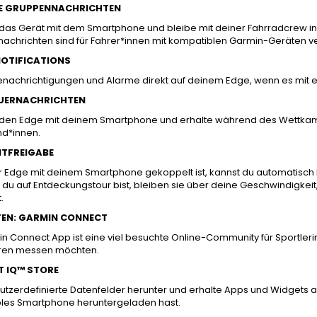
E GRUPPENNACHRICHTEN
as Gerät mit dem Smartphone und bleibe mit deiner Fahrradcrew in V
achrichten sind für Fahrer*innen mit kompatiblen Garmin-Geräten v
OTIFICATIONS
Benachrichtigungen und Alarme direkt auf deinem Edge, wenn es mit
UERNACHRICHTEN
den Edge mit deinem Smartphone und erhalte während des Wettkamp
nd*innen.
NTFREIGABE
 Edge mit deinem Smartphone gekoppelt ist, kannst du automatisch L
u auf Entdeckungstour bist, bleiben sie über deine Geschwindigkeit
.
TEN: GARMIN CONNECT
n Connect App ist eine viel besuchte Online-Community für Sportlerin
ren messen möchten.
 IQ™ STORE
tzerdefinierte Datenfelder herunter und erhalte Apps und Widgets a
les Smartphone heruntergeladen hast.