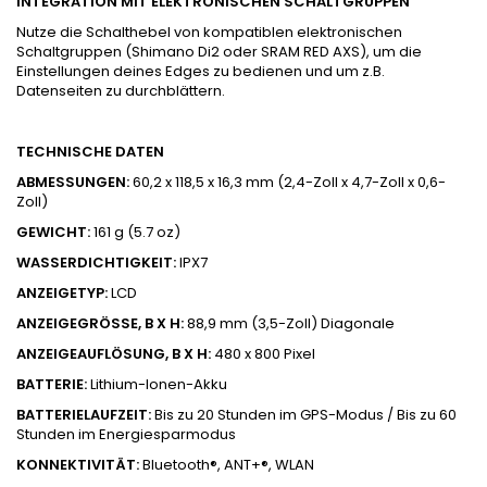
INTEGRATION MIT ELEKTRONISCHEN SCHALTGRUPPEN
Nutze die Schalthebel von kompatiblen elektronischen
Schaltgruppen (Shimano Di2 oder SRAM RED AXS), um die
Einstellungen deines Edges zu bedienen und um z.B.
Datenseiten zu durchblättern.
TECHNISCHE DATEN
ABMESSUNGEN:
60,2 x 118,5 x 16,3 mm (2,4-Zoll x 4,7-Zoll x 0,6-
Zoll)
GEWICHT:
161 g (5.7 oz)
WASSERDICHTIGKEIT:
IPX7
ANZEIGETYP:
LCD
ANZEIGEGRÖSSE, B X H:
88,9 mm (3,5-Zoll) Diagonale
ANZEIGEAUFLÖSUNG, B X H:
480 x 800 Pixel
BATTERIE:
Lithium-Ionen-Akku
BATTERIELAUFZEIT:
Bis zu 20 Stunden im GPS-Modus / Bis zu 60
Stunden im Energiesparmodus
KONNEKTIVITÄT:
Bluetooth®, ANT+®, WLAN