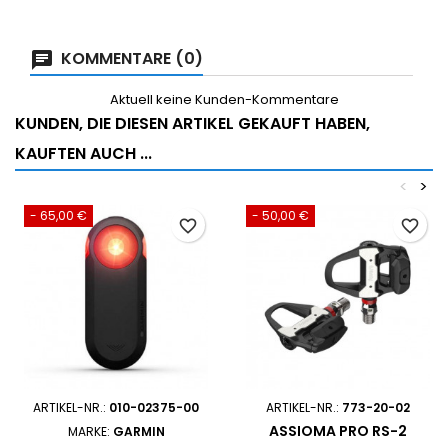
KOMMENTARE (0)
Aktuell keine Kunden-Kommentare
KUNDEN, DIE DIESEN ARTIKEL GEKAUFT HABEN,
KAUFTEN AUCH ...
<
>
- 65,00 €
- 50,00 €
favorite_border
favorite_border
ARTIKEL-NR.:
010-02375-00
ARTIKEL-NR.:
773-20-02
ASSIOMA PRO RS-2
MARKE:
GARMIN