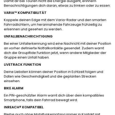
Damit dir bei Touren nicht die Energie ausgeht, erinnern
Benachrichtigungen dich daran, etwas zu trinken oder zu essen.
VARIA™ KOMPATIBILITÄT
Koppele deinen Edge mit dem Varia-Radar und den smarten
Fahrradlichtern, um herannahende Fahrzeuge frühzeitig zu
erkennen und gesehen zu werden.
UNFALL­BENACHRICHTIGUNG
Bei einer Unfallerkennung wird eine Nachricht mit deiner Position
an vorher definierte Notfallkontakte gesendet. Zudem warnt
dich die GroupRide Funktion jetzt, wenn andere Mitglieder der
Gruppe einen Unfall haben.
LIVETRACK FUNKTION
Deine Liebsten können deiner Position in Echtzeit folgen und
Daten wie Geschwindigkeit und die geplanten Strecken
einsehen.
BIKE ALARM
Ein PIN-geschützter Alarm warnt dich über dein kompatibles
Smartphone, falls dein Fahrrad bewegt wird.
INREACH® KOMPATIBEL
Bleibe auch ohne Mobilfunkempfang immer in Kontakt mit