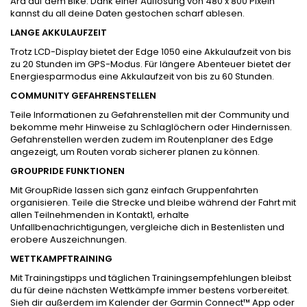
Ära auf dem Bike. Dank einer Auflösung von 480 x 800 Pixeln
kannst du all deine Daten gestochen scharf ablesen.
LANGE AKKULAUFZEIT
Trotz LCD-Display bietet der Edge 1050 eine Akkulaufzeit von bis
zu 20 Stunden im GPS-Modus. Für längere Abenteuer bietet der
Energiesparmodus eine Akkulaufzeit von bis zu 60 Stunden.
COMMUNITY GEFAHRENSTELLEN
Teile Informationen zu Gefahrenstellen mit der Community und
bekomme mehr Hinweise zu Schlaglöchern oder Hindernissen.
Gefahrenstellen werden zudem im Routenplaner des Edge
angezeigt, um Routen vorab sicherer planen zu können.
GROUPRIDE FUNKTIONEN
Mit GroupRide lassen sich ganz einfach Gruppenfahrten
organisieren. Teile die Strecke und bleibe während der Fahrt mit
allen Teilnehmenden in Kontakt1, erhalte
Unfallbenachrichtigungen, vergleiche dich in Bestenlisten und
erobere Auszeichnungen.
WETTKAMPFTRAINING
Mit Trainingstipps und täglichen Trainingsempfehlungen bleibst
du für deine nächsten Wettkämpfe immer bestens vorbereitet.
Sieh dir außerdem im Kalender der Garmin Connect™ App oder