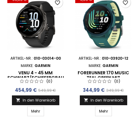
favorite_border
favorite_border
ARTIKEL-NR.:
010-03014-00
ARTIKEL-NR.:
010-03920-12
MARKE:
GARMIN
MARKE:
GARMIN
VENU 4 - 45 MM
FORERUNNER 170 MUSIC
SCHWARZ/SCHIEFERGRAU
TEAL GREEN MIT
(0)
(0)
MIT SCHNELLWECHSEL-
SCHNELLWECHSEL-
SILIKON-ARMBAND 22
ARMBAND 20 MM SILIKON
Preis
Verkaufspreis
Preis
Verkaufspreis
454,99 €
344,99 €
549,99 €
349,99 €
MM (010-03014-00)
TEAL GREEN/ZITRONE
(010-03920-12)
In den Warenkorb
In den Warenkorb


Mehr
Mehr