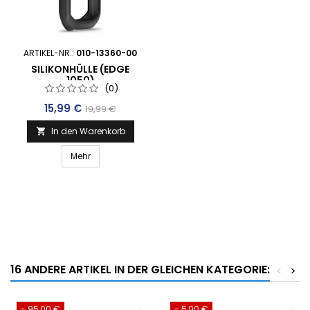
ARTIKEL-NR.:
010-13360-00
SILIKONHÜLLE (EDGE
1050)
(0)
Preis
Verkaufspreis
15,99 €
19,99 €
In den Warenkorb

Mehr
16 ANDERE ARTIKEL IN DER GLEICHEN KATEGORIE:
<
>
- 95,00 €
- 5,00 €