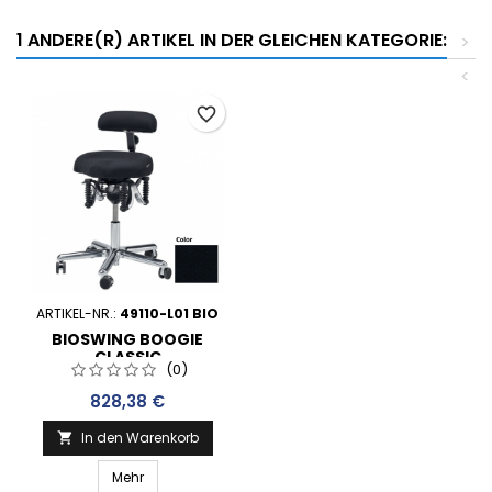
1 ANDERE(R) ARTIKEL IN DER GLEICHEN KATEGORIE:
>
<
favorite_border
ARTIKEL-NR.:
49110-L01 BIO
BIOSWING BOOGIE
CLASSIC
(0)
Preis
828,38 €
In den Warenkorb

Mehr