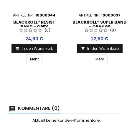
ARTIKEL-NR.:
10000044
ARTIKEL-NR.:
10000037
BLACKROLL® RESIST
BLACKROLL® SUPER BAND
BAND - GREY
- ORANGE
(0)
(0)
Preis
Preis
24,90 €
22,90 €
In den Warenkorb
In den Warenkorb


Mehr
Mehr
KOMMENTARE (0)
Aktuell keine Kunden-Kommentare