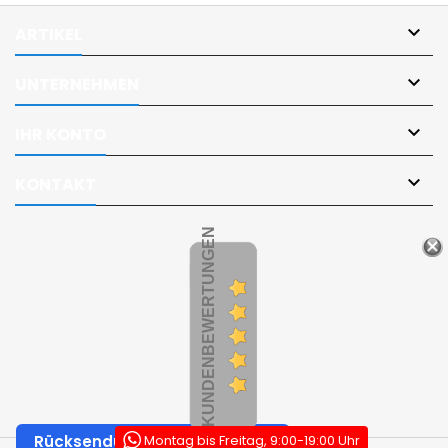

ARTIKEL

UNTERNEHMEN

IHR KONTO

KONTAKT
KUNDENBEWERTUNGEN
Montag bis Freitag, 9:00-19:00 Uhr
Rücksendungen und Widerruf