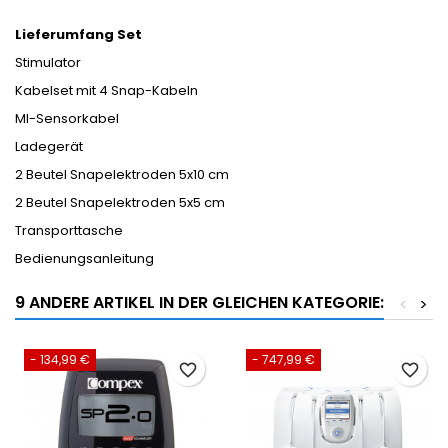
Lieferumfang Set
Stimulator
Kabelset mit 4 Snap-Kabeln
MI-Sensorkabel
Ladegerät
2 Beutel Snapelektroden 5x10 cm
2 Beutel Snapelektroden 5x5 cm
Transporttasche
Bedienungsanleitung
9 ANDERE ARTIKEL IN DER GLEICHEN KATEGORIE:
<
>
- 134,99 €
- 747,99 €
favorite_border
favorite_border