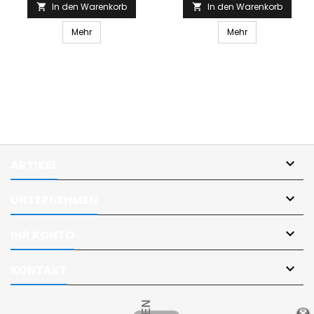
In den Warenkorb
In den Warenkorb


Mehr
Mehr

ARTIKEL

UNTERNEHMEN

IHR KONTO

KONTAKT