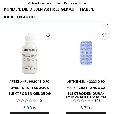
Aktuell keine Kunden-Kommentare
KUNDEN, DIE DIESEN ARTIKEL GEKAUFT HABEN,
KAUFTEN AUCH ...
<
>
favorite_border
favorite_border
ARTIKEL-NR.:
602048 DJO
ARTIKEL-NR.:
42223 DJO
MARKE:
CHATTANOOGA
MARKE:
CHATTANOOGA
ELEKTRODEN GEL 250G
ELEKTRODEN DURA-
STICK® PLUS 5 X 10 CM
(0)
(0)
SINGLE SNAP IN STOFF (2
PRO BEUTEL)
Preis
Preis
5,98 €
6,71 €