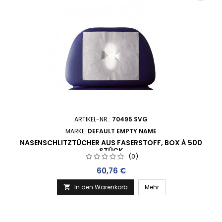
ARTIKEL-NR.:
70495 SVG
MARKE:
DEFAULT EMPTY NAME
NASENSCHLITZTÜCHER AUS FASERSTOFF, BOX Á 500
STÜCK
(0)
Preis
60,76 €
In den Warenkorb
Mehr
