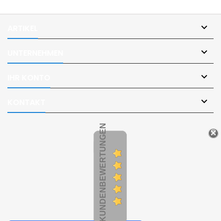

ARTIKEL

UNTERNEHMEN

IHR KONTO

KONTAKT
KUNDENBEWERTUNGEN