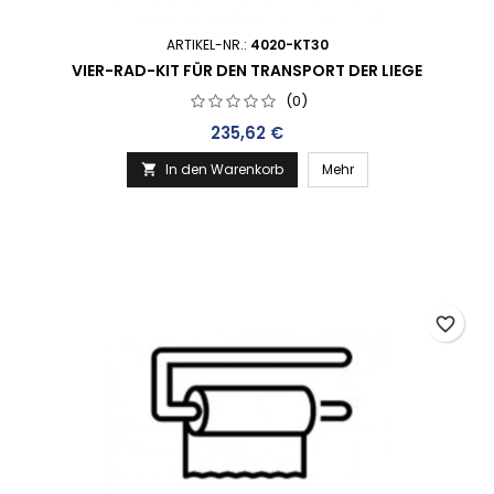
ARTIKEL-NR.:
4020-KT30
VIER-RAD-KIT FÜR DEN TRANSPORT DER LIEGE
(0)
Preis
235,62 €
In den Warenkorb
Mehr

favorite_border