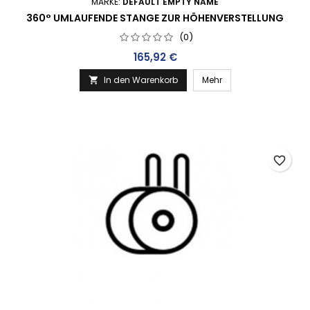
MARKE:
DEFAULT EMPTY NAME
360° UMLAUFENDE STANGE ZUR HÖHENVERSTELLUNG
(0)
Preis
165,92 €
In den Warenkorb
Mehr

favorite_border