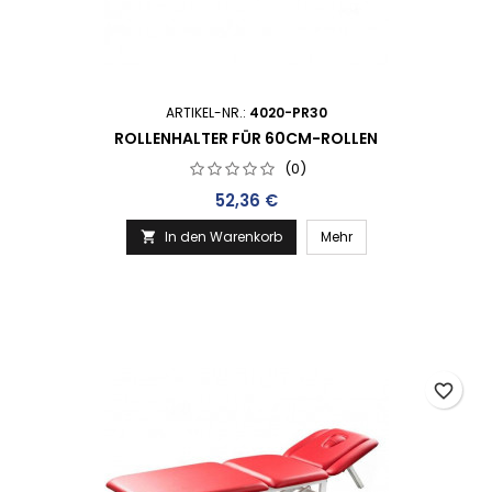
ARTIKEL-NR.:
4020-PR30
ROLLENHALTER FÜR 60CM-ROLLEN
(0)
Preis
52,36 €
In den Warenkorb
Mehr

favorite_border