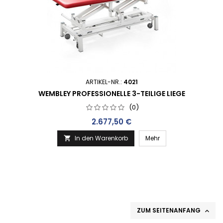
ARTIKEL-NR.:
4021
WEMBLEY PROFESSIONELLE 3-TEILIGE LIEGE
(0)
Preis
2.677,50 €
In den Warenkorb
Mehr

ZUM SEITENANFANG
