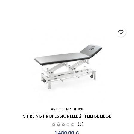
favorite_border
ARTIKEL-NR.:
4020
STIRLING PROFESSIONELLE 2-TEILIGE LIEGE
(0)
Preis
1.480,00 €