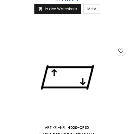
In den Warenkorb
Mehr

favorite_border
ARTIKEL-NR.:
4020-CP3X