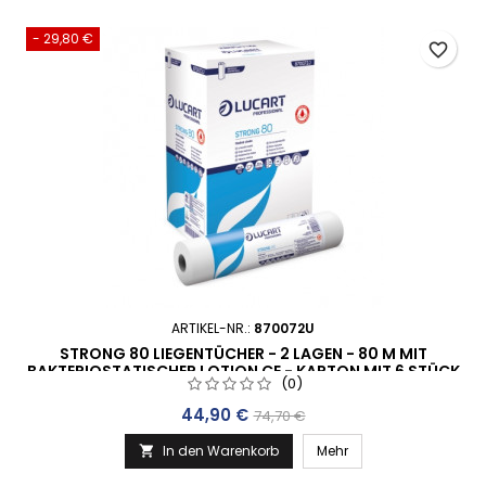
- 29,80 €
favorite_border
ARTIKEL-NR.:
870072U
STRONG 80 LIEGENTÜCHER - 2 LAGEN - 80 M MIT
BAKTERIOSTATISCHER LOTION CE - KARTON MIT 6 STÜCK
(0)
- MEDIZIN PRODUKT
Preis
Verkaufspreis
44,90 €
74,70 €
In den Warenkorb
Mehr
