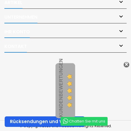

ARTIKEL

UNTERNEHMEN

IHR KONTO

KONTAKT
KUNDENBEWERTUNGEN
Chatten Sie mit uns
Rücksendungen und Widerruf
© Copyright 2026 SNL Products . All Rights Reserved.